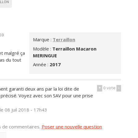
ILLON
h59
Marque :
Terraillon
Modèle :
Terraillon Macaron
et malgré ça
MERINGUE
pas du tout
Année :
2017
+
0
vote
-
ent garanti deux ans par la loi dite de
 précisé. Voyez avec son SAV pour une prise
le 08 juil 2018 - 17h43
us de commentaires.
Poser une nouvelle question