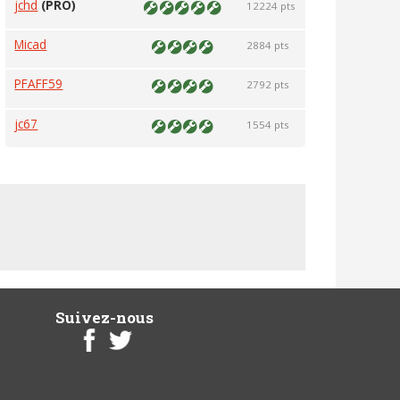
jchd
(PRO)
12224 pts
Micad
2884 pts
PFAFF59
2792 pts
jc67
1554 pts
Suivez-nous