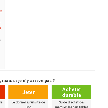
ge
)
R
)
, mais si je n'y arrive pas ?
Acheter
Jeter
durable
de
Le donner sur un site de
Guide d'achat des
Don
marques les plus fiables