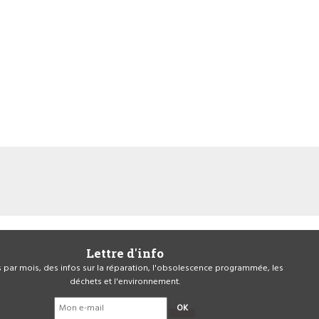
Lettre d'info
is par mois, des infos sur la réparation, l'obsolescence programmée, les
déchets et l'environnement.
OK