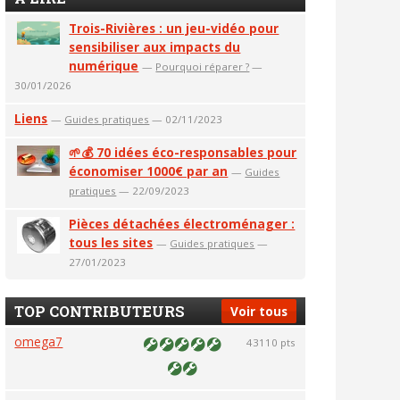
Trois-Rivières : un jeu-vidéo pour
sensibiliser aux impacts du
numérique
—
Pourquoi réparer ?
—
30/01/2026
Liens
—
Guides pratiques
— 02/11/2023
🌱💰 70 idées éco-responsables pour
économiser 1000€ par an
—
Guides
pratiques
— 22/09/2023
Pièces détachées électroménager :
tous les sites
—
Guides pratiques
—
27/01/2023
TOP CONTRIBUTEURS
Voir tous
omega7
43110 pts