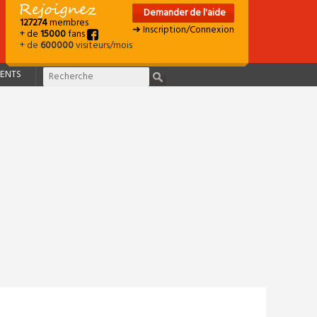
Demander de l'aide
127274
membres
➜ Inscription/Connexion
+ de
15000
fans
+ de
600000
visiteurs/mois
ENTS