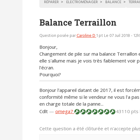
RÉPARER
ELECTROMÉNAGER
BALANCE
TERRA
Balance Terraillon
Question posée par
Caroline D
1 pt
Le 07 Juil 2018 - 12
Bonjour,
Changement de pile sur ma balance Terraillon 
elle s'allume mais je vois très faiblement voir 
l'écran.
Pourquoi?
Bonjour l'appareil datant de 2017, il est forcém
conformité même si le vendeur ne vous l'a pas
en charge totale de la panne...
Cdlt
—
omega7
43110 pts
Cette question a été clôturée et n'accepte pl