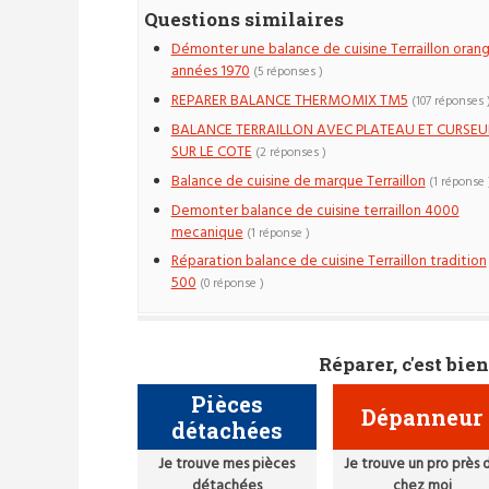
Questions similaires
Démonter une balance de cuisine Terraillon oran
années 1970
(5 réponses )
REPARER BALANCE THERMOMIX TM5
(107 réponses 
BALANCE TERRAILLON AVEC PLATEAU ET CURSEU
SUR LE COTE
(2 réponses )
Balance de cuisine de marque Terraillon
(1 réponse 
Demonter balance de cuisine terraillon 4000
mecanique
(1 réponse )
Réparation balance de cuisine Terraillon tradition
500
(0 réponse )
Réparer, c'est bien
Pièces
Dépanneur
détachées
Je trouve mes pièces
Je trouve un pro près 
détachées
chez moi