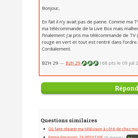
Bonjour,
En fait il n’y avait pas de panne. Comme ma T
ma télécommande de la Live Box mais malheu
Finalement j’ai pris ma télécommande de TV (do
rouge en vert et tout est rentré dans l’ordre.
Cordialement.
BZH 29
—
Bzh 29
168 pts
le 09 juil
Répond
Questions similaires
Où faire réparer ma télévision à côté de chez moi
Panne Panasonic TX-P55VT30E
(55 réponses )