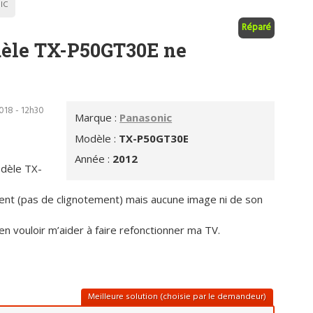
IC
Réparé
le TX-P50GT30E ne
2018 - 12h30
Marque :
Panasonic
Modèle :
TX-P50GT30E
Année :
2012
dèle TX-
ement (pas de clignotement) mais aucune image ni de son
en vouloir m’aider à faire refonctionner ma TV.
Meilleure solution (choisie par le demandeur)