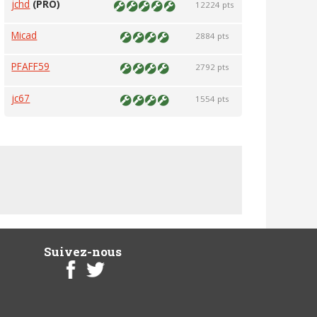
jchd
(PRO)
12224 pts
Micad
2884 pts
PFAFF59
2792 pts
jc67
1554 pts
Suivez-nous