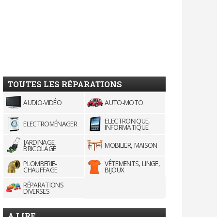
TOUTES LES RÉPARATIONS
AUDIO-VIDÉO
AUTO-MOTO
ELECTRONIQUE,
ELECTROMÉNAGER
INFORMATIQUE
JARDINAGE,
MOBILIER, MAISON
BRICOLAGE
PLOMBERIE-
VÊTEMENTS, LINGE,
CHAUFFAGE
BIJOUX
RÉPARATIONS
DIVERSES
A LIRE