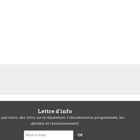
Lettre d'info
is par mois, des infos sur la réparation, l'obsolescence programmée, les
déchets et l'environnement.
OK