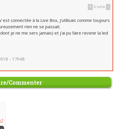
+
0
vote
-
V est connectée à la Live Box, j’utilisais comme toujours
reusement rien ne se passait.
nt je ne me sers jamais) et j’ai pu faire revenir la led
 2018 - 17h48
re/Commenter
 ?