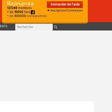
Demander de l'aide
127249
membres
➜ Inscription/Connexion
+ de
15000
fans
+ de
600000
visiteurs/mois
ENTS