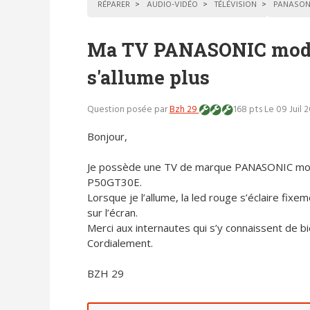
RÉPARER
AUDIO-VIDÉO
TÉLÉVISION
PANASON
Ma TV PANASONIC modè
s'allume plus
Question posée par
Bzh 29
168 pts
Le 09 Juil 
Bonjour,
Je possède une TV de marque PANASONIC mo
P50GT30E.
Lorsque je l’allume, la led rouge s’éclaire fix
sur l’écran.
Merci aux internautes qui s’y connaissent de bi
Cordialement.
BZH 29