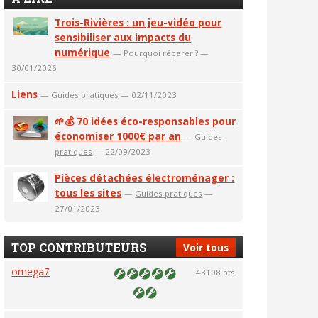
Trois-Rivières : un jeu-vidéo pour
sensibiliser aux impacts du
numérique
—
Pourquoi réparer ?
—
30/01/2026
Liens
—
Guides pratiques
— 02/11/2023
🌱💰 70 idées éco-responsables pour
économiser 1000€ par an
—
Guides
pratiques
— 22/09/2023
Pièces détachées électroménager :
tous les sites
—
Guides pratiques
—
27/01/2023
TOP CONTRIBUTEURS
Voir tous
omega7
43108 pts