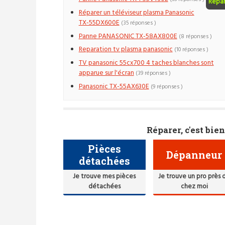
Répa
Réparer un téléviseur plasma Panasonic
TX-55DX600E
(35 réponses )
Panne PANASONIC TX-58AX800E
(8 réponses )
Reparation tv plasma panasonic
(10 réponses )
TV panasonic 55cx700 4 taches blanches sont
apparue sur l'écran
(39 réponses )
Panasonic TX-55AX630E
(9 réponses )
Réparer, c'est bien
Pièces
Dépanneur
détachées
Je trouve mes pièces
Je trouve un pro près 
détachées
chez moi