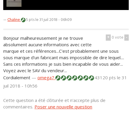
—
Chaline
5 pts
le 31 juil 2018 - 06h09
+
0
vote
-
Bonjour malheureusement je ne trouve
absolument aucune informations avec cette
marque et ces références...C'est probablement une sous
sous marque d'un fabricant mais impossible de dire lequel....
Sans ces informations je suis bien incapable de vous aider...
Voyez avec le SAV du vendeur...
Cordialement
—
omega7
43120 pts
le 31
juil 2018 - 10h56
Cette question a été clôturée et n'accepte plus de
commentaires.
Poser une nouvelle question