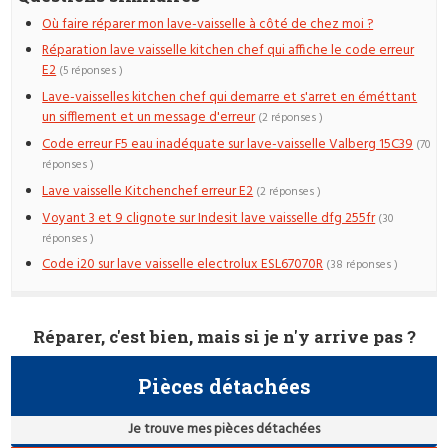
Où faire réparer mon lave-vaisselle à côté de chez moi ?
Réparation lave vaisselle kitchen chef qui affiche le code erreur
E2
(5 réponses )
Lave-vaisselles kitchen chef qui demarre et s'arret en éméttant
un sifflement et un message d'erreur
(2 réponses )
Code erreur F5 eau inadéquate sur lave-vaisselle Valberg 15C39
(70
réponses )
Lave vaisselle Kitchenchef erreur E2
(2 réponses )
Voyant 3 et 9 clignote sur Indesit lave vaisselle dfg 255fr
(30
réponses )
Code i20 sur lave vaisselle electrolux ESL67070R
(38 réponses )
Réparer, c'est bien, mais si je n'y arrive pas ?
Pièces détachées
Je trouve mes pièces détachées