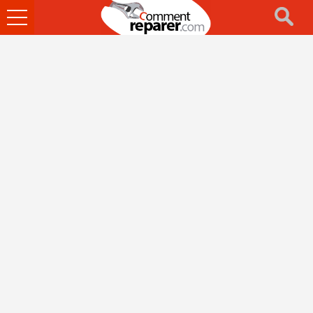
Ouvrir
le
menu