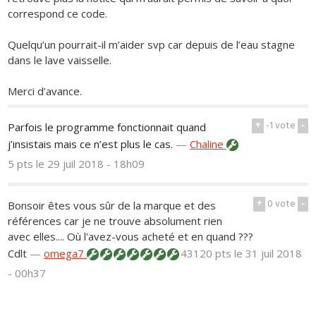
correspond ce code.
Quelqu’un pourrait-il m’aider svp car depuis de l’eau stagne
dans le lave vaisselle.
Merci d’avance.
+
-1
vote
-
Parfois le programme fonctionnait quand
j’insistais mais ce n’est plus le cas.
—
Chaline
5 pts
le 29 juil 2018 - 18h09
+
0
vote
-
Bonsoir êtes vous sûr de la marque et des
références car je ne trouve absolument rien
avec elles.... Où l'avez-vous acheté et en quand ???
Cdlt
—
omega7
43120 pts
le 31 juil 2018
- 00h37