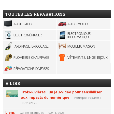
TOUTES LES RÉPARATIONS
AUDIO-VIDÉO
AUTO-MOTO
ELECTRONIQUE,
ELECTROMÉNAGER
INFORMATIQUE
JARDINAGE, BRICOLAGE
MOBILIER, MAISON
PLOMBERIE-CHAUFFAGE
VÊTEMENTS, LINGE, BIJOUX
RÉPARATIONS DIVERSES
A LIRE
Trois-Rivières : un jeu-vidéo pour sensibiliser
aux impacts du numérique
—
Pourquoi réparer ?
—
30/01/2026
Liens
—
Guides pratiques
— 02/11/2023