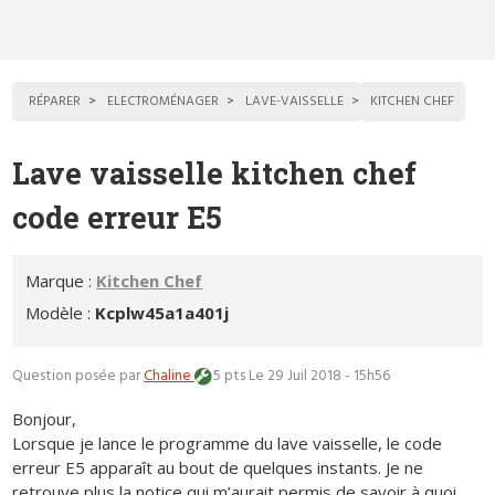
RÉPARER
ELECTROMÉNAGER
LAVE-VAISSELLE
KITCHEN CHEF
Lave vaisselle kitchen chef
code erreur E5
Marque :
Kitchen Chef
Modèle :
Kcplw45a1a401j
Question posée par
Chaline
5 pts
Le 29 Juil 2018 - 15h56
Bonjour,
Lorsque je lance le programme du lave vaisselle, le code
erreur E5 apparaît au bout de quelques instants. Je ne
retrouve plus la notice qui m’aurait permis de savoir à quoi