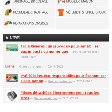
JARDINAGE, BRICOLAGE
MOBILIER, MAISON
PLOMBERIE-CHAUFFAGE
VÊTEMENTS, LINGE, BIJOUX
RÉPARATIONS DIVERSES
A LIRE
Trois-Rivières : un jeu-vidéo pour sensibiliser
aux impacts du numérique
—
Pourquoi réparer ?
—
30/01/2026
Liens
—
Guides pratiques
— 02/11/2023
🌱💰 70 idées éco-responsables pour économiser
1000€ par an
—
Guides pratiques
— 22/09/2023
Pièces détachées électroménager : tous les
sites
—
Guides pratiques
— 27/01/2023