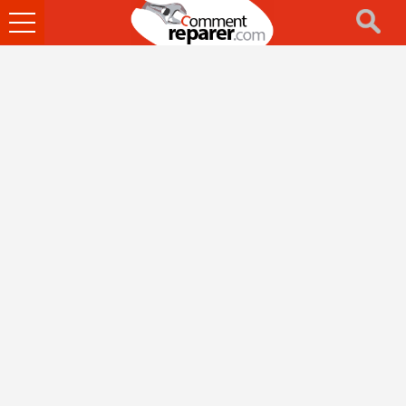
Ouvrir
le
menu