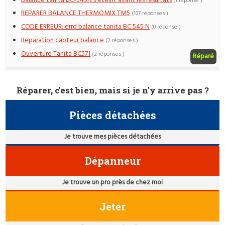
Balance tanita BC-545N s'éteint avant les résultats
(1 réponse )
REPARER BALANCE THERMOMIX TM5
(107 réponses )
CODE ERREUR: errd balance tanita BC 545 N
(0 réponse )
Reparation capteur balance
(2 réponses )
Ouverture Tanita BC571
(2 réponses )
Réparé
Réparer, c'est bien, mais si je n'y arrive pas ?
Pièces détachées
Je trouve mes pièces détachées
Dépanneur
Je trouve un pro près de chez moi
Jeter