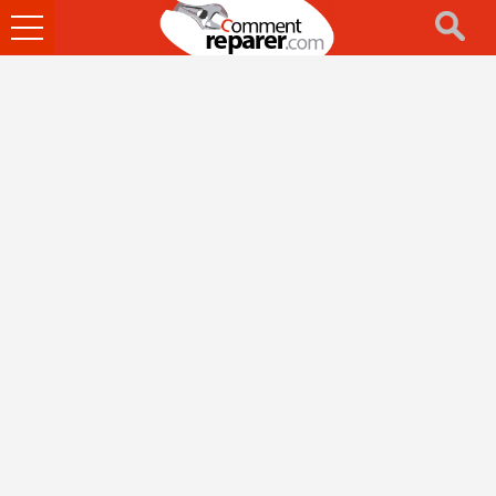
Ouvrir
le
menu