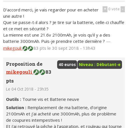
+
0
vote
-
D’accord merci, je vais regarder pour en acheter
une autre !
Que se passe-t-il alors ? Je tire sur la batterie, celle-ci chauffe
et ce met en sécurité ?
La mienne est une 21.6v 2100mAh, je vois qu’il y a des
batterie 3000mAh. Puis-je prendre cette dernière ?
—
mikegouli
83 pts
le 30 sept 2018 - 13h43
Proposition de
40 euros
Niveau : Débutant-e
mikegouli
83
pts
Le 04 Oct 2018 - 23h35
Outils :
Tourne vis et Batterie neuve
Solution :
Remplacement de ma batterie, d’origine
2100mAh et j’ai acheté une 3000mAh, plus de problème
de coupures intempestives !
Et j’ai retrouvé la pêche à l’aspiration, et rouleau qui tourne