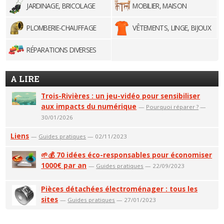
JARDINAGE, BRICOLAGE
MOBILIER, MAISON
PLOMBERIE-CHAUFFAGE
VÊTEMENTS, LINGE, BIJOUX
RÉPARATIONS DIVERSES
A LIRE
Trois-Rivières : un jeu-vidéo pour sensibiliser
aux impacts du numérique
—
Pourquoi réparer ?
—
30/01/2026
Liens
—
Guides pratiques
— 02/11/2023
🌱💰 70 idées éco-responsables pour économiser
1000€ par an
—
Guides pratiques
— 22/09/2023
Pièces détachées électroménager : tous les
sites
—
Guides pratiques
— 27/01/2023