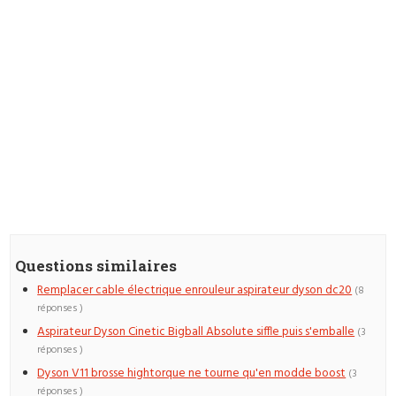
Questions similaires
Remplacer cable électrique enrouleur aspirateur dyson dc20
(8
réponses )
Aspirateur Dyson Cinetic Bigball Absolute siffle puis s'emballe
(3
réponses )
Dyson V11 brosse hightorque ne tourne qu'en modde boost
(3
réponses )