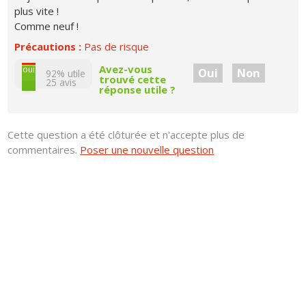
plus vite !
Comme neuf !
Précautions :
Pas de risque
non
Avez-vous
oui
Oui
Non
92% utile
trouvé cette
25
avis
réponse utile ?
Cette question a été clôturée et n'accepte plus de
commentaires.
Poser une nouvelle question