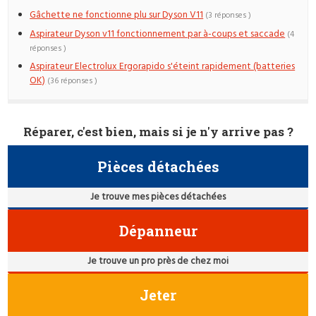
Gâchette ne fonctionne plu sur Dyson V11
(3 réponses )
Aspirateur Dyson v11 fonctionnement par à-coups et saccade
(4
réponses )
Aspirateur Electrolux Ergorapido s'éteint rapidement (batteries
OK)
(36 réponses )
Réparer, c'est bien, mais si je n'y arrive pas ?
Pièces détachées
Je trouve mes pièces détachées
Dépanneur
Je trouve un pro près de chez moi
Jeter