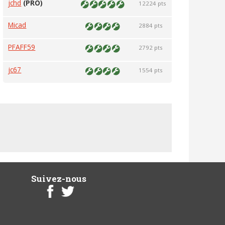
jchd
(PRO)
12224 pts
Micad
2884 pts
PFAFF59
2792 pts
jc67
1554 pts
Suivez-nous