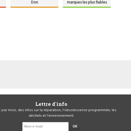
Don
marques les plus fiables
Lettre d'info
is par mois, des infos sur la réparation, l'obsolescence programmée, les
déchets et l'environnement.
OK