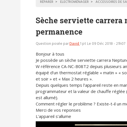
RÉPARER
ELECTROMÉNAGER
ACCESSOIRES DE SA
Sèche serviette carrera 
permanence
Question posée par
David
1 pt
Le 09 Déc 2018 - 21h07
Bonjour à tous
Je possède un sèche serviette carrera Neptun
W référence CA-NC-B08T2 depuis plusieurs ann
équipé d’un thermostat réglable « matin » « soi
et soir » et « Max 2 heures ».
Depuis quelques temps l’appareil reste en mar
programmateur et la valeur de chauffe réglée 
est allumé).
Comment régler le problème ? Existe-t-il un m
Merci de vos reponses
L’appareil s’allume