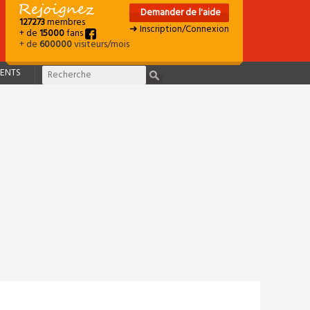
Demander de l'aide
127273
membres
➜ Inscription/Connexion
+ de
15000
fans
+ de
600000
visiteurs/mois
ENTS