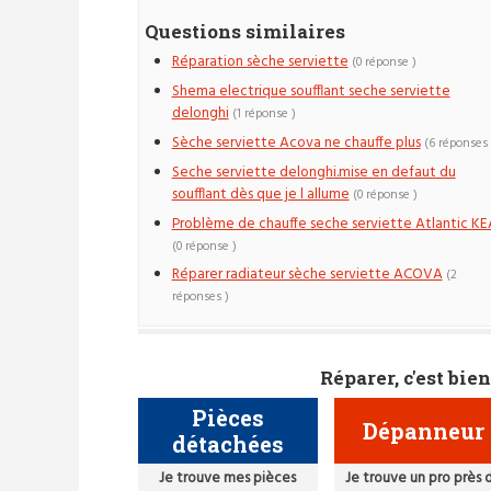
Questions similaires
Réparation sèche serviette
(0 réponse )
Shema electrique soufflant seche serviette
delonghi
(1 réponse )
Sèche serviette Acova ne chauffe plus
(6 réponses 
Seche serviette delonghi.mise en defaut du
soufflant dès que je l allume
(0 réponse )
Problème de chauffe seche serviette Atlantic KE
(0 réponse )
Réparer radiateur sèche serviette ACOVA
(2
réponses )
Réparer, c'est bien
Pièces
Dépanneur
détachées
Je trouve mes pièces
Je trouve un pro près 