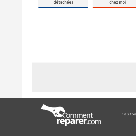
détachées
chez moi
1 à 2 fo