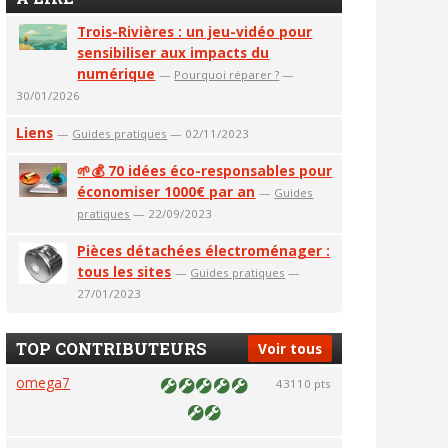
Trois-Rivières : un jeu-vidéo pour
sensibiliser aux impacts du
numérique
—
Pourquoi réparer ?
—
30/01/2026
Liens
—
Guides pratiques
— 02/11/2023
🌱💰 70 idées éco-responsables pour
économiser 1000€ par an
—
Guides
pratiques
— 22/09/2023
Pièces détachées électroménager :
tous les sites
—
Guides pratiques
—
27/01/2023
TOP CONTRIBUTEURS
Voir tous
omega7
43110 pts