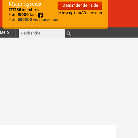
Demander de l'aide
127286
membres
➜ Inscription/Connexion
+ de
15000
fans
+ de
600000
visiteurs/mois
ENTS