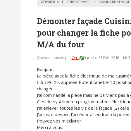
RÉPARER
ELECTROMÉNAGER
CUISINIÈRE/PLAQUE
Démonter façade Cuisin
pour changer la fiche p
M/A du four
Question posée par
Cyr1
3 pts
Le 26 Déc 2018 - 14h5
Bonjour,
La pièce avec la fiche électrique de ma cuisin
C 65 P6 XF, appelée Potentiomètre 10 positio
changer.
J'ai commandé la pièce mais ne parviens pas à d
C'est le système du programmateur électrique
J'ai enlever toutes les vis de la façade (2) cell
J'ai juste besoin d'accéder à l'endroit du pote
Pouvez vos m'éclairer.
Merci à vous.