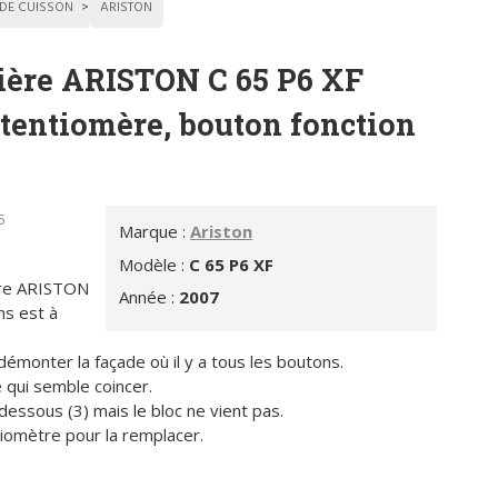
 DE CUISSON
ARISTON
ière ARISTON C 65 P6 XF
otentiomère, bouton fonction
5
Marque :
Ariston
Modèle :
C 65 P6 XF
ière ARISTON
Année :
2007
ns est à
émonter la façade où il y a tous les boutons.
 qui semble coincer.
e dessous (3) mais le bloc ne vient pas.
ntiomètre pour la remplacer.