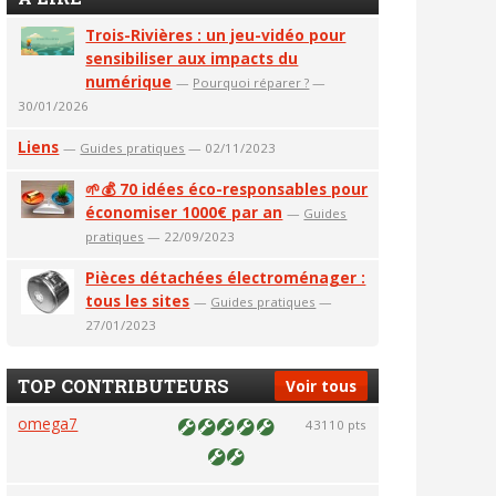
Trois-Rivières : un jeu-vidéo pour
sensibiliser aux impacts du
numérique
—
Pourquoi réparer ?
—
30/01/2026
Liens
—
Guides pratiques
— 02/11/2023
🌱💰 70 idées éco-responsables pour
économiser 1000€ par an
—
Guides
pratiques
— 22/09/2023
Pièces détachées électroménager :
tous les sites
—
Guides pratiques
—
27/01/2023
TOP CONTRIBUTEURS
Voir tous
omega7
43110 pts