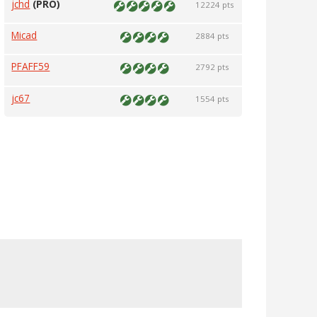
jchd
(PRO)
12224 pts
Micad
2884 pts
PFAFF59
2792 pts
jc67
1554 pts