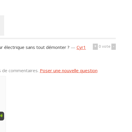
+
0
vote
-
r électrique sans tout démonter ?
—
Cyr1
us de commentaires.
Poser une nouvelle question
ré