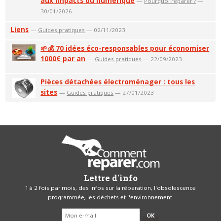
aux impacts du numérique
—
Pourquoi réparer ?
—
30/01/2026
Liens
—
Guides pratiques
— 02/11/2023
🌱💰 70 idées éco-responsables pour économiser
1000€ par an
—
Guides pratiques
— 22/09/2023
Pièces détachées électroménager : tous les
sites
—
Guides pratiques
— 27/01/2023
Lettre d'info
1 à 2 fois par mois, des infos sur la réparation, l'obsolescence
programmée, les déchets et l'environnement.
OK