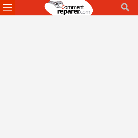
Ouvrir
le
menu