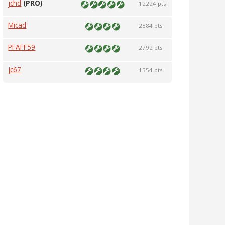
jchd
(PRO)
12224 pts
Micad
2884 pts
PFAFF59
2792 pts
jc67
1554 pts