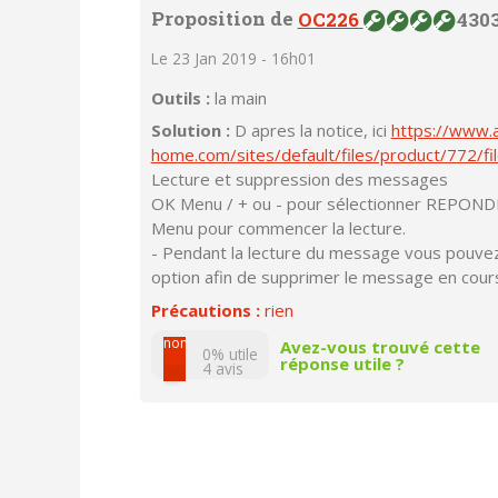
Proposition de
OC226
4303
Le 23 Jan 2019 - 16h01
Outils :
la main
Solution :
D apres la notice, ici
https://www.a
home.com/sites/default/files/product/772/fil
Lecture et suppression des messages
OK Menu / + ou - pour sélectionner REPOND
Menu pour commencer la lecture.
- Pendant la lecture du message vous pouvez
option afin de supprimer le message en cours
Précautions :
rien
non
Avez-vous trouvé cette
0% utile
réponse utile ?
4
avis
oui