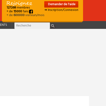
Demander de l'aide
127268
membres
➜ Inscription/Connexion
+ de
15000
fans
+ de
600000
visiteurs/mois
ENTS