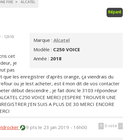
NE FIXE
ALCATEL
Réparé
 - 12h19
Marque :
Alcatel
Modèle :
C250 VOICE
ris cet
Année :
2018
deur, je
eut pas
t que les enregistrer d’après orange, ça viendrais du
refour ou je lest acheter, est il mon dit de vos contacter
cheter début descendre , je fait donc le 3103 répondeur
 le ALCATEL C250 VOICE MERCI J'ESPERE TROUVER UNE
EGISTRER J'EN SUIS A PLUS DE 30 MERCI ENCORE
ERCI
+
0
vote
-
vidrocker
9 pts
le 23 jan 2019 - 16h00