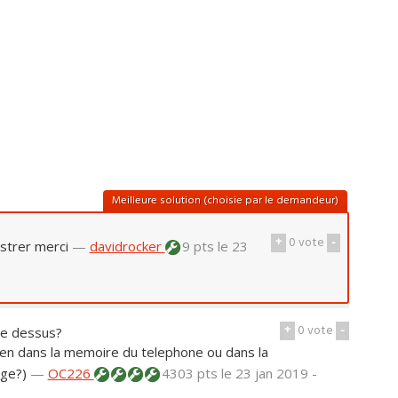
Meilleure solution (choisie par le demandeur)
+
0
vote
-
istrer merci
—
davidrocker
9 pts
le 23
+
0
vote
-
he dessus?
en dans la memoire du telephone ou dans la
nge?)
—
OC226
4303 pts
le 23 jan 2019 -