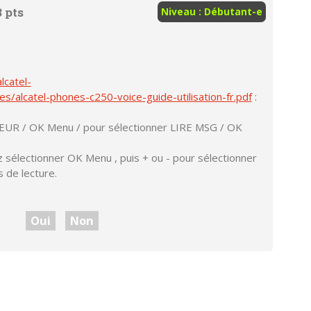
 pts
Niveau : Débutant-e
lcatel-
es/alcatel-phones-c250-voice-guide-utilisation-fr.pdf
:
EUR / OK Menu / pour sélectionner LIRE MSG / OK
 sélectionner OK Menu , puis + ou - pour sélectionner
 de lecture.
Oui
Non