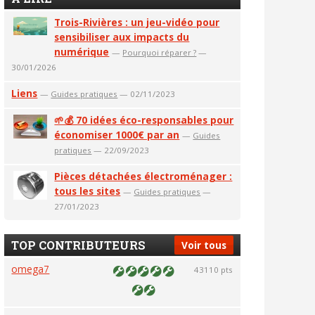
Trois-Rivières : un jeu-vidéo pour
sensibiliser aux impacts du
numérique
—
Pourquoi réparer ?
—
30/01/2026
Liens
—
Guides pratiques
— 02/11/2023
🌱💰 70 idées éco-responsables pour
économiser 1000€ par an
—
Guides
pratiques
— 22/09/2023
Pièces détachées électroménager :
tous les sites
—
Guides pratiques
—
27/01/2023
TOP CONTRIBUTEURS
Voir tous
omega7
43110 pts