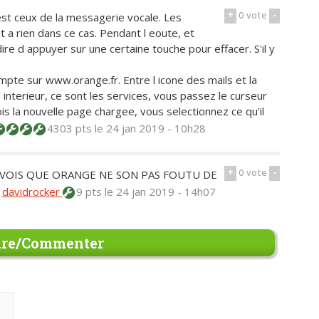
+
0
vote
-
st ceux de la messagerie vocale. Les
t a rien dans ce cas. Pendant l eoute, et
e d appuyer sur une certaine touche pour effacer. S'il y
pte sur www.orange.fr. Entre l icone des mails et la
 l interieur, ce sont les services, vous passez le curseur
is la nouvelle page chargee, vous selectionnez ce qu'il
4303 pts
le 24 jan 2019 - 10h28
+
0
vote
-
VOIS QUE ORANGE NE SON PAS FOUTU DE
—
davidrocker
9 pts
le 24 jan 2019 - 14h07
re/Commenter