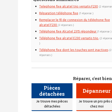
Telephone fixe alcatel trio versatis F230
(2 réponse
Réparation téléphone fixe
(1 réponse )
Remplacer le fil de connexion du téléphone fixe
alcatel F230
(3 réponses )
Téléphone fixe Alcatel 2315 répondeur
(1 réponse )
Téléphone fixe alcatel E230 versatis trio.
(2 répons
)
Téléphone fixe dont les touches sont inactives
(2
réponses )
Réparer, c'est bien
Pièces
Dépanneur
détachées
Je trouve mes pièces
Je trouve un pro près 
détachées
chez moi