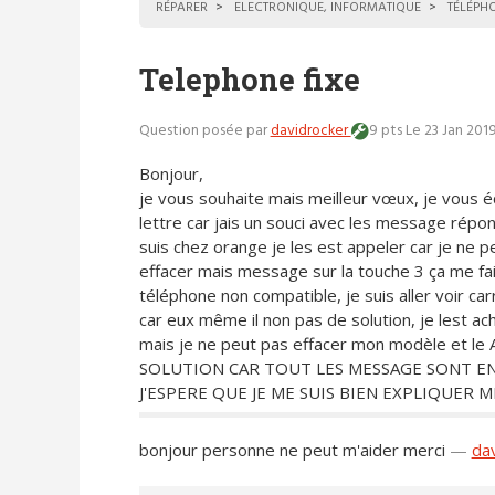
RÉPARER
ELECTRONIQUE, INFORMATIQUE
TÉLÉPHO
Telephone fixe
Question posée par
davidrocker
9 pts
Le 23 Jan 2019
Bonjour,
je vous souhaite mais meilleur vœux, je vous éc
lettre car jais un souci avec les message répon
suis chez orange je les est appeler car je ne p
effacer mais message sur la touche 3 ça me fai
téléphone non compatible, je suis aller voir car
car eux même il non pas de solution, je lest a
mais je ne peut pas effacer mon modèle et
SOLUTION CAR TOUT LES MESSAGE SONT ENR
J'ESPERE QUE JE ME SUIS BIEN EXPLIQUER M
bonjour personne ne peut m'aider merci
—
da