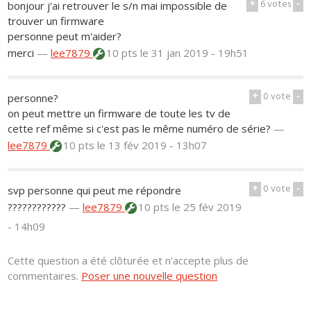
+
6
votes
-
bonjour j'ai retrouver le s/n mai impossible de
trouver un firmware
personne peut m'aider?
merci
—
lee7879
10 pts
le 31 jan 2019 - 19h51
+
0
vote
-
personne?
on peut mettre un firmware de toute les tv de
cette ref même si c'est pas le même numéro de série?
—
lee7879
10 pts
le 13 fév 2019 - 13h07
+
0
vote
-
svp personne qui peut me répondre
????????????
—
lee7879
10 pts
le 25 fév 2019
- 14h09
Cette question a été clôturée et n'accepte plus de
commentaires.
Poser une nouvelle question