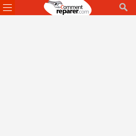
Ouvrir
le
menu