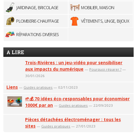
JARDINAGE, BRICOLAGE
MOBILIER, MAISON
PLOMBERIE-CHAUFFAGE
VÊTEMENTS, LINGE, BIJOUX
RÉPARATIONS DIVERSES
A LIRE
Trois-Rivières : un jeu-vidéo pour sensibiliser
aux impacts du numérique
—
Pourquoi réparer ?
—
30/01/2026
Liens
—
Guides pratiques
— 02/11/2023
🌱💰 70 idées éco-responsables pour économiser
1000€ par an
—
Guides pratiques
— 22/09/2023
Pièces détachées électroménager : tous les
sites
—
Guides pratiques
— 27/01/2023