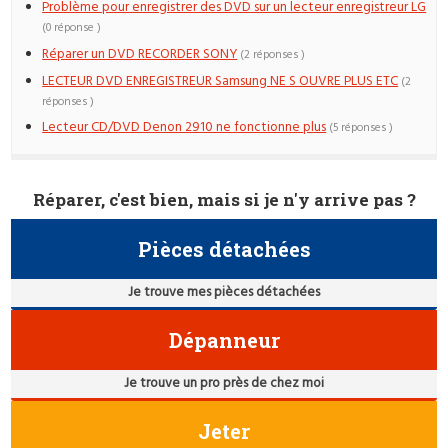
Problème pour enregistrer des DVD sur un lecteur enregistreur LG
(0 réponse )
Réparer un DVD RECORDER SONY
(2 réponses )
LECTEUR DVD ENREGISTREUR Samsung NE S OUVRE PLUS ETC
(2
réponses )
Lecteur CD/DVD Denon 2910 ne fonctionne plus
(5 réponses )
Réparer, c'est bien, mais si je n'y arrive pas ?
Pièces détachées
Je trouve mes pièces détachées
Dépanneur
Je trouve un pro près de chez moi
Jeter