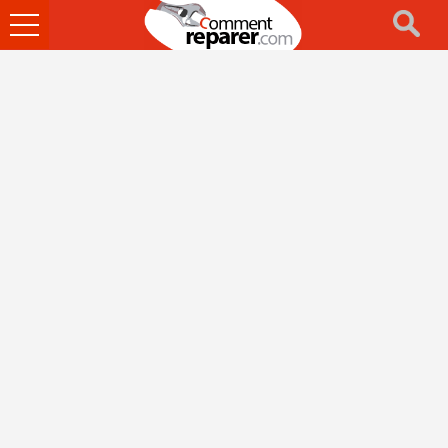
Ouvrir
le
menu