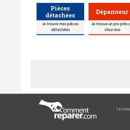
Pièces
Dépanneur
détachées
Je trouve mes pièces
Je trouve un pro près 
détachées
chez moi
1 à 2 fo