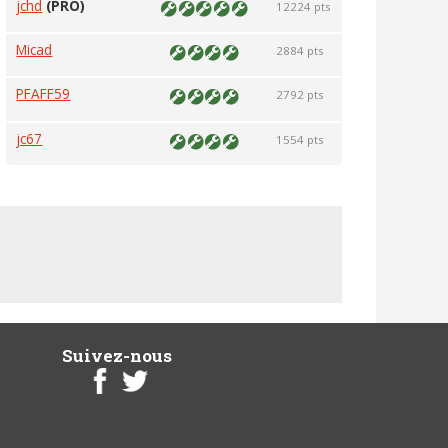
jchd
(PRO)
12224 pts
Micad
2884 pts
PFAFF59
2792 pts
jc67
1554 pts
Suivez-nous