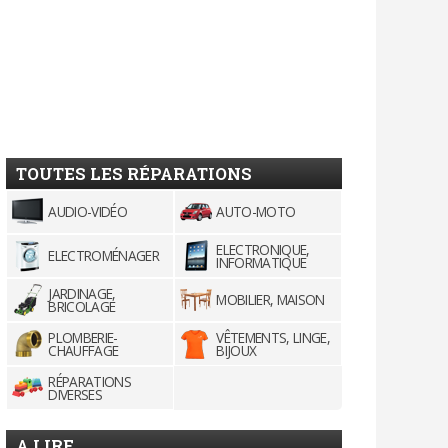
TOUTES LES RÉPARATIONS
AUDIO-VIDÉO
AUTO-MOTO
ELECTRONIQUE,
ELECTROMÉNAGER
INFORMATIQUE
JARDINAGE,
MOBILIER, MAISON
BRICOLAGE
PLOMBERIE-
VÊTEMENTS, LINGE,
CHAUFFAGE
BIJOUX
RÉPARATIONS
DIVERSES
A LIRE