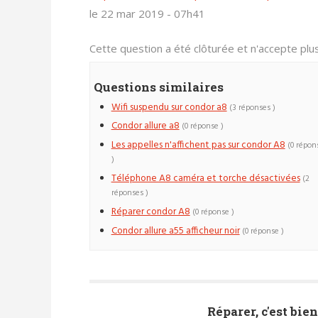
le 22 mar 2019 - 07h41
Cette question a été clôturée et n'accepte pl
Questions similaires
Wifi suspendu sur condor a8
(3 réponses )
Condor allure a8
(0 réponse )
Les appelles n'affichent pas sur condor A8
(0 répon
)
Téléphone A8 caméra et torche désactivées
(2
réponses )
Réparer condor A8
(0 réponse )
Condor allure a55 afficheur noir
(0 réponse )
Réparer, c'est bien