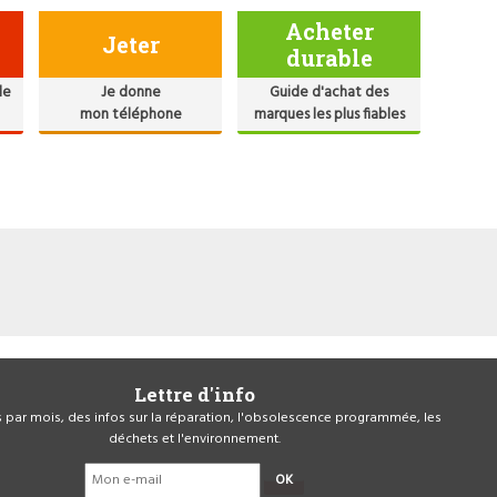
Acheter
Jeter
durable
de
Je donne
Guide d'achat des
mon téléphone
marques les plus fiables
Lettre d'info
is par mois, des infos sur la réparation, l'obsolescence programmée, les
déchets et l'environnement.
OK