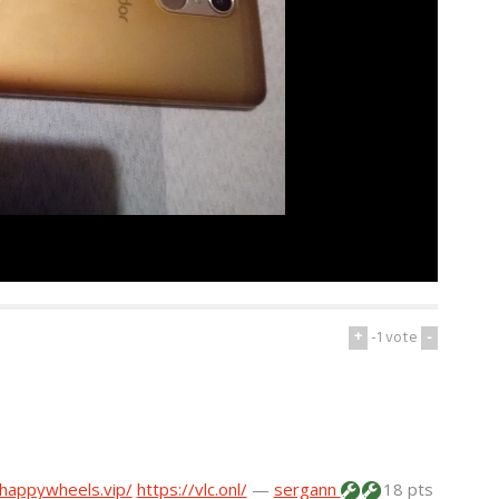
+
-1
vote
-
happywheels.vip/
https://vlc.onl/
—
sergann
18 pts