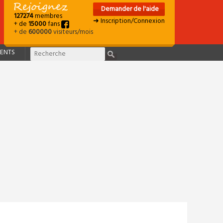
Demander de l'aide
127274
membres
➜ Inscription/Connexion
+ de
15000
fans
+ de
600000
visiteurs/mois
ENTS