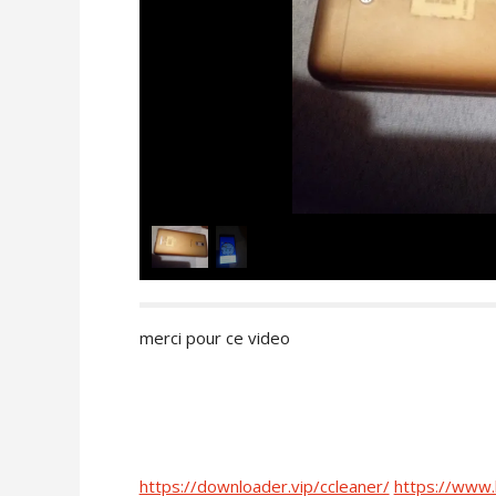
merci pour ce video
https://downloader.vip/ccleaner/
https://www.