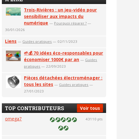
Trois-Rivières : un jeu-vidéo pour
sensibiliser aux impacts du
numérique
—
Pourquoi réparer ?
—
30/01/2026
Liens
—
Guides pratiques
— 02/11/2023
🌱💰 70 idées éco-responsables pour
économiser 1000€ par an
—
Guides
pratiques
— 22/09/2023
Pièces détachées électroménager :
tous les sites
—
Guides pratiques
—
27/01/2023
TOP CONTRIBUTEURS
Voir tous
omega7
43110 pts