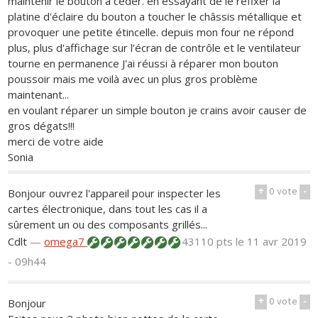
maintenir le bouton à céder. en essayant de le refixer la
platine d'éclaire du bouton a toucher le châssis métallique et
provoquer une petite étincelle. depuis mon four ne répond
plus, plus d'affichage sur l’écran de contrôle et le ventilateur
tourne en permanence J'ai réussi à réparer mon bouton
poussoir mais me voilà avec un plus gros problème
maintenant...
en voulant réparer un simple bouton je crains avoir causer de
gros dégats!!!
merci de votre aide
Sonia
+
0
vote
-
Bonjour ouvrez l'appareil pour inspecter les
cartes électronique, dans tout les cas il a
sûrement un ou des composants grillés...
Cdlt
—
omega7
43110 pts
le 11 avr 2019
- 09h44
+
0
vote
-
Bonjour