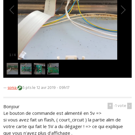
1
/
4
—
sonia
5 pts
le 12 avr 2019 - 09h17
+
-1
vote
-
Bonjour
Le bouton de commande est alimenté en 5v =>
si vous avez fait un flash, ( court_circuit ) la partie alim de
votre carte qui fait le 5V a du dégager ! => ce qui explique
que vous n'ayez plus d'affichage .