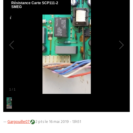
Résistance Carte SCP111-2
SMEG
1
/
1
—
Gargouille07
2 pts
le 16 mai 2019 - 13h51