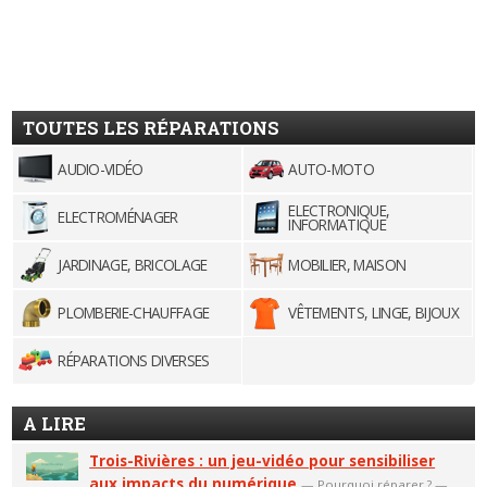
TOUTES LES RÉPARATIONS
AUDIO-VIDÉO
AUTO-MOTO
ELECTRONIQUE,
ELECTROMÉNAGER
INFORMATIQUE
JARDINAGE, BRICOLAGE
MOBILIER, MAISON
PLOMBERIE-CHAUFFAGE
VÊTEMENTS, LINGE, BIJOUX
RÉPARATIONS DIVERSES
A LIRE
Trois-Rivières : un jeu-vidéo pour sensibiliser
aux impacts du numérique
—
Pourquoi réparer ?
—