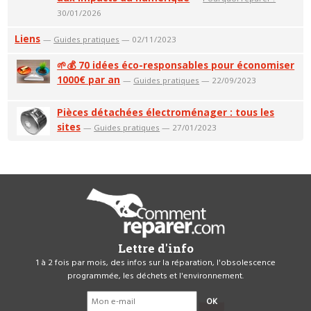
30/01/2026
Liens
—
Guides pratiques
— 02/11/2023
🌱💰 70 idées éco-responsables pour économiser
1000€ par an
—
Guides pratiques
— 22/09/2023
Pièces détachées électroménager : tous les
sites
—
Guides pratiques
— 27/01/2023
Lettre d'info
1 à 2 fois par mois, des infos sur la réparation, l'obsolescence
programmée, les déchets et l'environnement.
OK