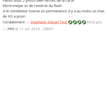
Faites nous 2 photo bien nettes de la carte
électronique et de l'endroit du flash
Si le ventilateur tourne en permanence ,il y a au moins un triac
de HS a priori
Cordialement
—
Stephane-Depan'Tout
3642 pts
—
PRO
le 11 avr 2019 - 20h07