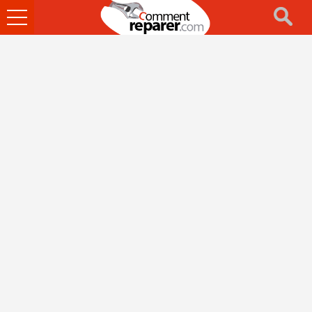
Ouvrir
le
menu