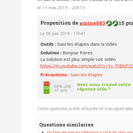
le 11 mai 2019 - 20h15
Proposition de
amine083
15 pt
Le 06 Juin 2019 - 17h47
Outils :
Suivi les étapes dans la Vidéo
Solution :
Bonjour frères
La solution est plus simple voir vidéo
https://m.youtube.com/watch?v=Yv_FtBKP2
Précautions :
Suivi les étapes
non
Avez-vous trouvé cette
66% utile
oui
réponse utile ?
41
avis
Cette question a été clôturée et n'accepte pl
Questions similaires
Où faire réparer ma télévision à côté de chez moi