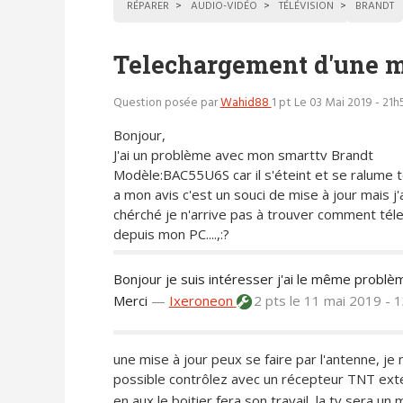
RÉPARER
AUDIO-VIDÉO
TÉLÉVISION
BRANDT
Telechargement d'une m
Question posée par
Wahid88
1 pt
Le 03 Mai 2019 - 21h
Bonjour,
J'ai un problème avec mon smarttv Brandt
Modèle:BAC55U6S car il s'éteint et se ralume t
a mon avis c'est un souci de mise à jour mais j'
chérché je n'arrive pas à trouver comment tél
depuis mon PC....,:?
Bonjour je suis intéresser j'ai le même problè
Merci
—
Ixeroneon
2 pts
le 11 mai 2019 - 
une mise à jour peux se faire par l'antenne, je
possible contrôlez avec un récepteur TNT exte
en aux le boitier fera son travail, la tv sera un m