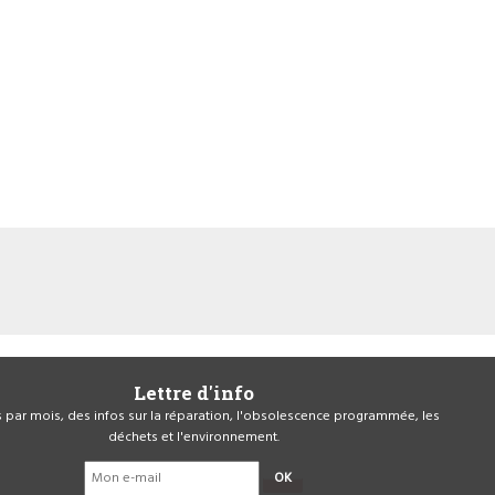
Lettre d'info
is par mois, des infos sur la réparation, l'obsolescence programmée, les
déchets et l'environnement.
OK