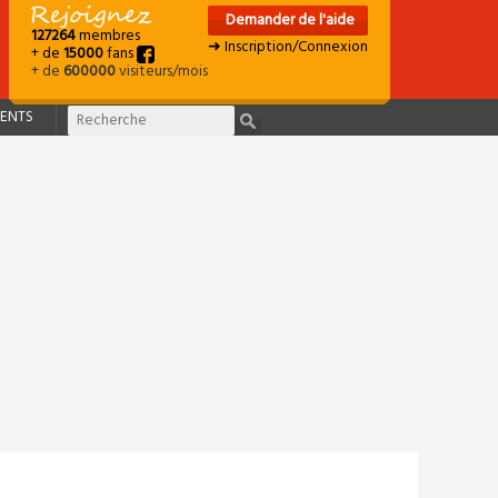
Demander de l'aide
127264
membres
➜ Inscription/Connexion
+ de
15000
fans
+ de
600000
visiteurs/mois
ENTS