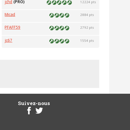
jchd
(PRO)
12224 pts
Micad
2884 pts
PFAFF59
2792 pts
jc67
1554 pts
Suivez-nous