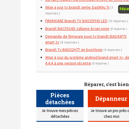
Mise a jour tv brandt serrie: bad49u 7s
(3
Répa
réponses )
FIRMWARE Brandt TV B4025FHD LED
(13 réponses )
Brandt BAC55U6S s’allume écran noire
(0 réponse )
Demande de firmware pour tv brandt BAD43F7S
smart tv
(8 réponses )
Brandt Tv BAD32H7T en bootloop
(4 réponses )
Mise à jour du système android brand smart tv, d
4.4.4 à une version récente
(0 réponse )
Réparer, c'est bien
Pièces
Dépanneur
détachées
Je trouve mes pièces
Je trouve un pro près 
détachées
chez moi