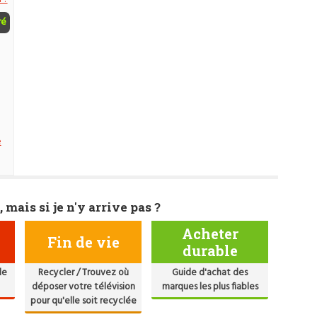
ré
e
, mais si je n'y arrive pas ?
Acheter
Fin de vie
durable
de
Recycler / Trouvez où
Guide d'achat des
déposer votre télévision
marques les plus fiables
pour qu'elle soit recyclée