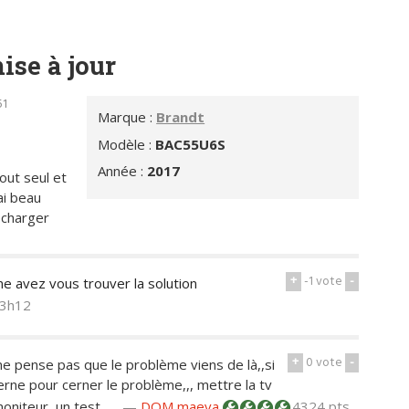
ise à jour
51
Marque :
Brandt
Modèle :
BAC55U6S
Année :
2017
out seul et
ai beau
echarger
+
-1
vote
-
me avez vous trouver la solution
13h12
+
0
vote
-
 ne pense pas que le problème viens de là,,si
rne pour cerner le problème,,, mettre la tv
oniteur, un test,,,,,
—
DOM maeva
4324 pts