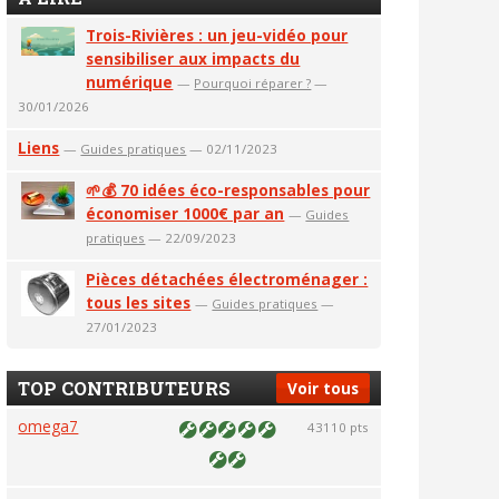
Trois-Rivières : un jeu-vidéo pour
sensibiliser aux impacts du
numérique
—
Pourquoi réparer ?
—
30/01/2026
Liens
—
Guides pratiques
— 02/11/2023
🌱💰 70 idées éco-responsables pour
économiser 1000€ par an
—
Guides
pratiques
— 22/09/2023
Pièces détachées électroménager :
tous les sites
—
Guides pratiques
—
27/01/2023
TOP CONTRIBUTEURS
Voir tous
omega7
43110 pts