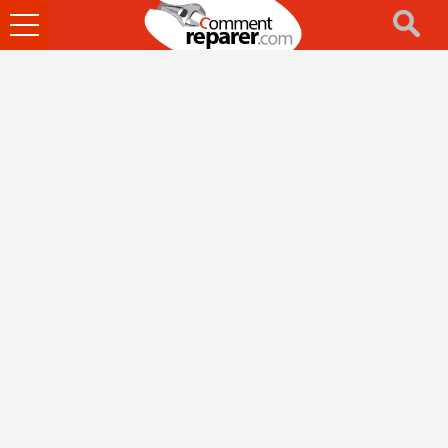
Ouvrir
le
menu