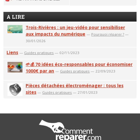
A LIRE
Trois-Rivières : un jeu-vidéo pour sensibiliser
aux impacts du numérique
—
Pourquoi réparer ?
—
30/01/2026
Liens
—
Guides pratiques
— 02/11/2023
🌱💰 70 idées éco-responsables pour économiser
1000€ par an
—
Guides pratiques
— 22/09/2023
Pièces détachées électroménager : tous les
sites
—
Guides pratiques
— 27/01/2023