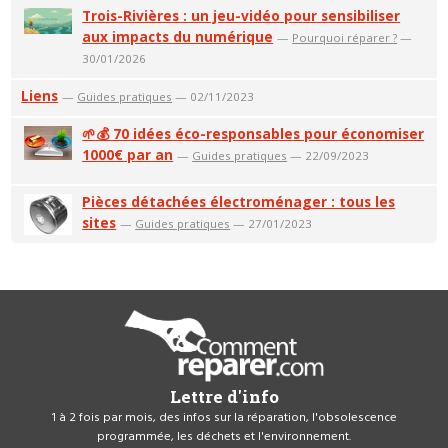
Trois-Rivières : un jeu-vidéo pour sensibiliser
aux impacts du numérique
—
Pourquoi réparer ?
—
30/01/2026
Liens
—
Guides pratiques
— 02/11/2023
🌱💰 70 idées éco-responsables pour économiser
1000€ par an
—
Guides pratiques
— 22/09/2023
Pièces détachées électroménager : tous les
sites
—
Guides pratiques
— 27/01/2023
Lettre d'info
1 à 2 fois par mois, des infos sur la réparation, l'obsolescence
programmée, les déchets et l'environnement.