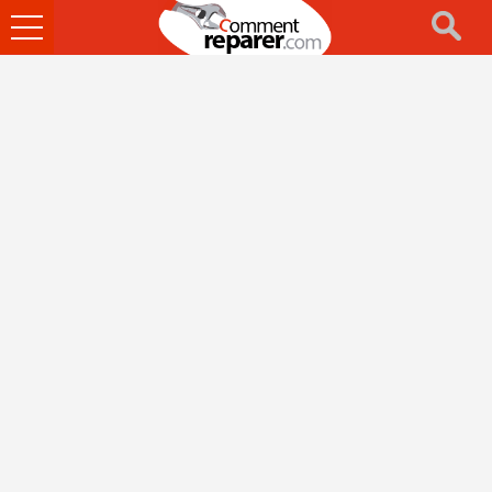
Ouvrir
le
menu