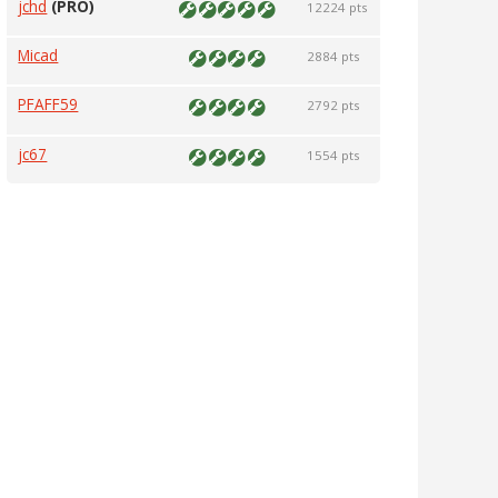
jchd
(PRO)
12224 pts
Micad
2884 pts
PFAFF59
2792 pts
jc67
1554 pts