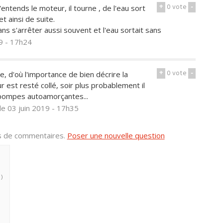
+
0
vote
-
entends le moteur, il tourne , de l'eau sort
t ainsi de suite.
ans s'arrêter aussi souvent et l'eau sortait sans
19 - 17h24
+
0
vote
-
e, d'où l'importance de bien décrire la
ur est resté collé, soir plus probablement il
 pompes autoamorçantes...
le 03 juin 2019 - 17h35
us de commentaires.
Poser une nouvelle question
 )