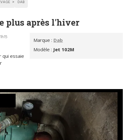
EVAGE
DAB
 plus après l'hiver
21h15
Marque :
Dab
Modèle :
Jet 102M
 qui essaie
r