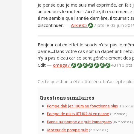
Je pense que je me suis mal exprimée, en fait j'
un peu puis le moteur s'arrête, il recommence e
Il me semble que l'année dernière, il tournait s
discontinuer.
—
Alixie85
7 pts
le 03 juin 20
Bonjour oui en effet le soucis n'est pas le mêm
panne....Dans votre cas soit un clapet anti reto
n'y a pas d'eau car ce sont généralement des
Cdlt
—
omega7
43110 pts
Cette question a été clôturée et n'accepte pl
Questions similaires
Pompe dab jet 100m ne fonctionne plus
(1 réponse
Pompe de puits JET102 M en panne
(1 réponse )
Panne sur pompe de puit immergees
(16 réponses )
Moteur de pompe puit
(2 réponses )