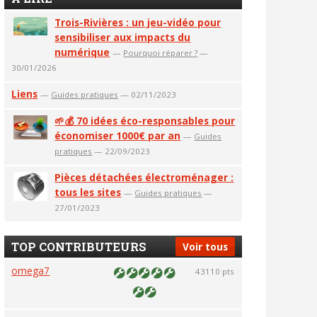
Trois-Rivières : un jeu-vidéo pour
sensibiliser aux impacts du
numérique
—
Pourquoi réparer ?
—
30/01/2026
Liens
—
Guides pratiques
— 02/11/2023
🌱💰 70 idées éco-responsables pour
économiser 1000€ par an
—
Guides
pratiques
— 22/09/2023
Pièces détachées électroménager :
tous les sites
—
Guides pratiques
—
27/01/2023
TOP CONTRIBUTEURS
Voir tous
omega7
43110 pts