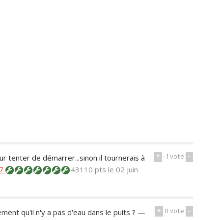
+
-1
vote
-
 tenter de démarrer...sinon il tournerais à
a7
43110 pts
le 02 juin
+
0
vote
-
ment qu'il n'y a pas d'eau dans le puits ?
—