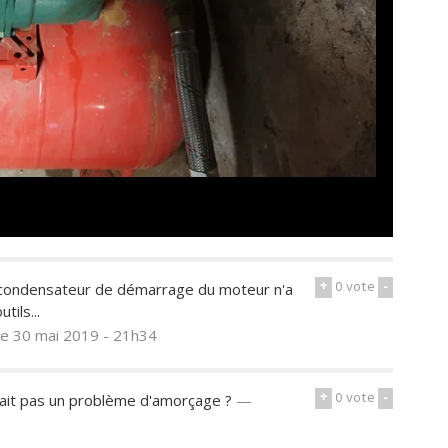
+
0
vote
-
 condensateur de démarrage du moteur n'a
tils...
le 30 mai 2019 - 21h34
+
0
vote
-
tait pas un problème d'amorçage ?
—