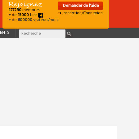
Demander de l'aide
127280
membres
➜ Inscription/Connexion
+ de
15000
fans
+ de
600000
visiteurs/mois
ENTS