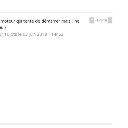
+
-1
vote
-
moteur qui tente de démarrer mais il ne
au ?
3110 pts
le 03 juin 2019 - 14h53