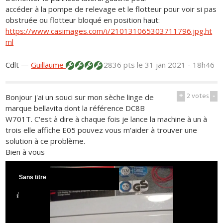
accéder à la pompe de relevage et le flotteur pour voir si pas
obstruée ou flotteur bloqué en position haut:
https://www.casimages.com/i/210131065303711796.jpg.ht
ml
Cdlt
—
Guillaume
2836 pts
le 31 jan 2021 - 18h46
+
2
votes
-
Bonjour j'ai un souci sur mon sèche linge de
marque bellavita dont la référence DC8B
W701T. C'est à dire à chaque fois je lance la machine à un à
trois elle affiche E05 pouvez vous m'aider à trouver une
solution à ce problème.
Bien à vous
Sans titre