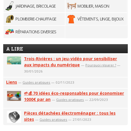
JARDINAGE, BRICOLAGE
MOBILIER, MAISON
PLOMBERIE-CHAUFFAGE
VÊTEMENTS, LINGE, BIJOUX
RÉPARATIONS DIVERSES
A LIRE
Trois-Rivières : un jeu-vidéo pour sensibiliser
aux impacts du numérique
—
Pourquoi réparer ?
—
30/01/2026
Liens
—
Guides pratiques
— 02/11/2023
🌱💰 70 idées éco-responsables pour économiser
1000€ par an
—
Guides pratiques
— 22/09/2023
Pièces détachées électroménager : tous les
sites
—
Guides pratiques
— 27/01/2023