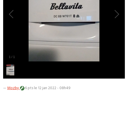
1
/
1
—
Mozby
6 pts
le 12 jan 2022 - 08h49