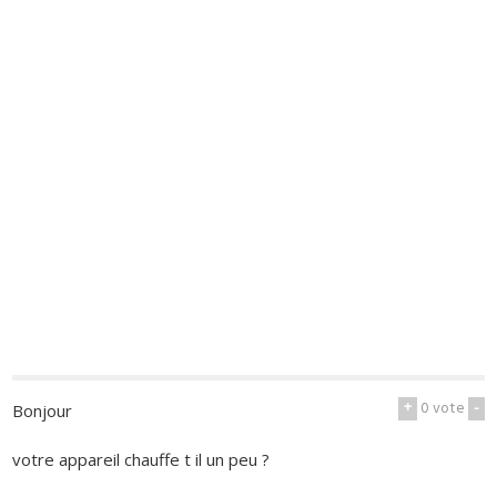
+
0
vote
-
Bonjour
votre appareil chauffe t il un peu ?