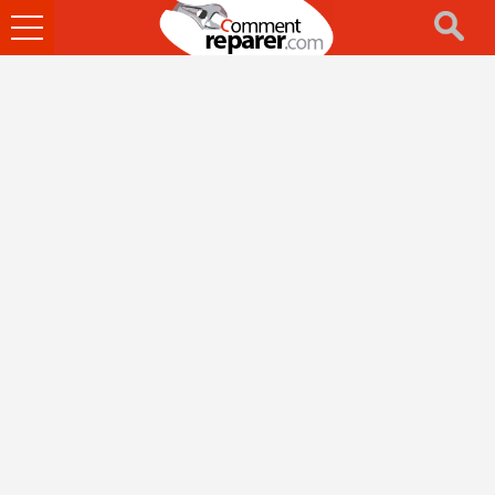
Ouvrir
le
menu