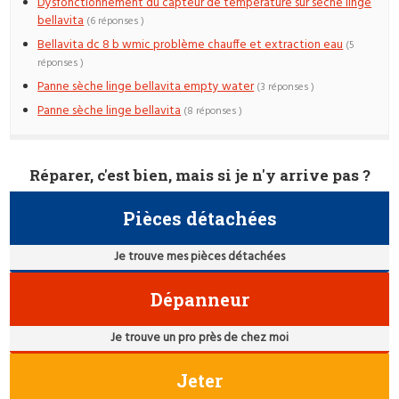
Dysfonctionnement du capteur de température sur sèche linge
bellavita
(6 réponses )
Bellavita dc 8 b wmic problème chauffe et extraction eau
(5
réponses )
Panne sèche linge bellavita empty water
(3 réponses )
Panne sèche linge bellavita
(8 réponses )
Réparer, c'est bien, mais si je n'y arrive pas ?
Pièces détachées
Je trouve mes pièces détachées
Dépanneur
Je trouve un pro près de chez moi
Jeter