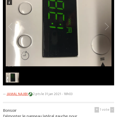
1
/
1
—
JAMAL NAJIBI
2 pts
le 31 jan 2021 - 18h03
+
1
vote
-
Bonsoir
Démonter le panneau latéral gauche pour