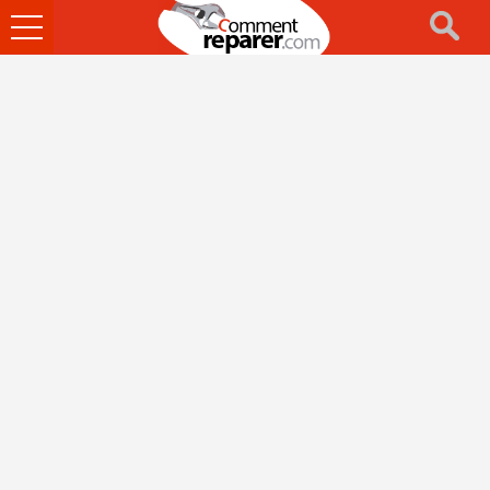
Ouvrir
le
menu