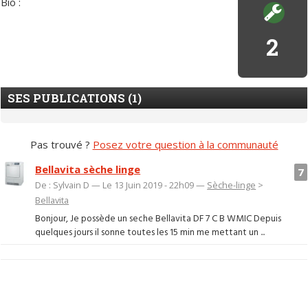
Bio :
2
SES PUBLICATIONS (1)
Pas trouvé ?
Posez votre question à la communauté
Bellavita sèche linge
7
De : Sylvain D — Le 13 Juin 2019 - 22h09 —
Sèche-linge
>
Bellavita
Bonjour, Je possède un seche Bellavita DF 7 C B WMIC Depuis
quelques jours il sonne toutes les 15 min me mettant un ...