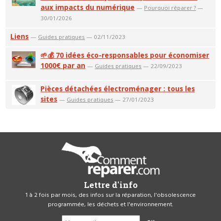
aux impacts du numérique
—
Pourquoi réparer ?
—
30/01/2026
Liens
—
Guides pratiques
— 02/11/2023
🌱💰 70 idées éco-responsables pour économiser
1000€ par an
—
Guides pratiques
— 22/09/2023
Pièces détachées électroménager : tous les
sites
—
Guides pratiques
— 27/01/2023
Lettre d'info
1 à 2 fois par mois, des infos sur la réparation, l'obsolescence
programmée, les déchets et l'environnement.