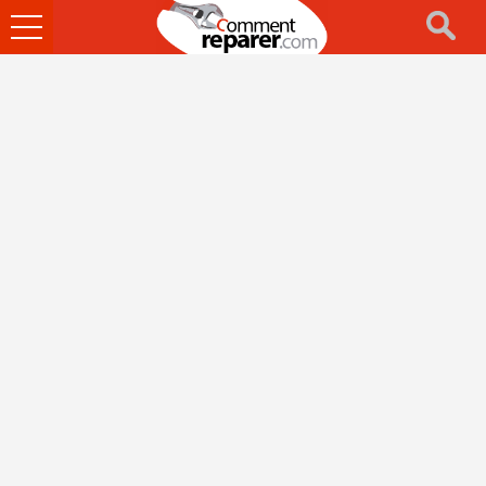
Ouvrir
le
menu