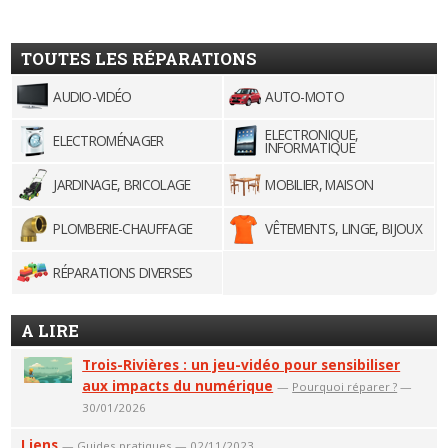
TOUTES LES RÉPARATIONS
AUDIO-VIDÉO
AUTO-MOTO
ELECTRONIQUE,
ELECTROMÉNAGER
INFORMATIQUE
JARDINAGE, BRICOLAGE
MOBILIER, MAISON
PLOMBERIE-CHAUFFAGE
VÊTEMENTS, LINGE, BIJOUX
RÉPARATIONS DIVERSES
A LIRE
Trois-Rivières : un jeu-vidéo pour sensibiliser
aux impacts du numérique
—
Pourquoi réparer ?
—
30/01/2026
Liens
—
Guides pratiques
— 02/11/2023