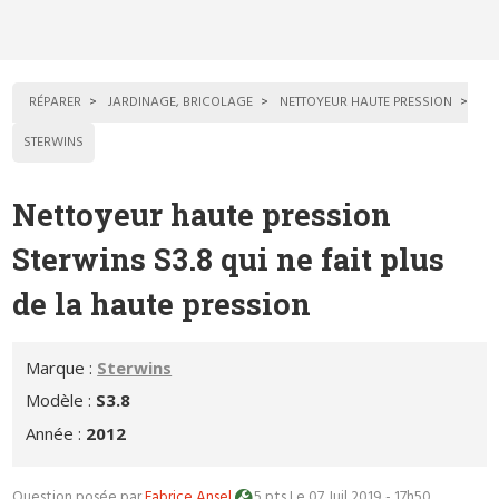
RÉPARER
JARDINAGE, BRICOLAGE
NETTOYEUR HAUTE PRESSION
STERWINS
Nettoyeur haute pression
Sterwins S3.8 qui ne fait plus
de la haute pression
Marque :
Sterwins
Modèle :
S3.8
Année :
2012
Question posée par
Fabrice Ansel
5 pts
Le 07 Juil 2019 - 17h50