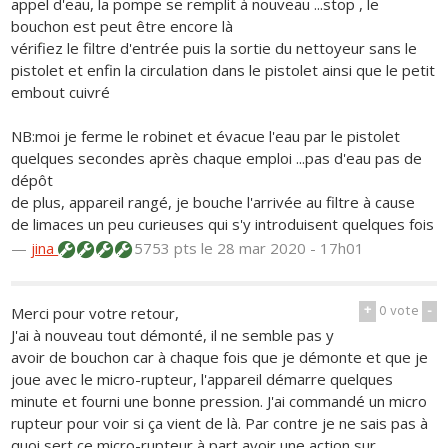
appel d'eau, la pompe se remplit à nouveau ...stop , le
bouchon est peut être encore là
vérifiez le filtre d'entrée puis la sortie du nettoyeur sans le
pistolet et enfin la circulation dans le pistolet ainsi que le petit
embout cuivré
NB:moi je ferme le robinet et évacue l'eau par le pistolet
quelques secondes après chaque emploi ...pas d'eau pas de
dépôt
de plus, appareil rangé, je bouche l'arrivée au filtre à cause
de limaces un peu curieuses qui s'y introduisent quelques fois
—
jina
5753 pts
le 28 mar 2020 - 17h01
+
0
vote
-
Merci pour votre retour,
J'ai à nouveau tout démonté, il ne semble pas y
avoir de bouchon car à chaque fois que je démonte et que je
joue avec le micro-rupteur, l'appareil démarre quelques
minute et fourni une bonne pression. J'ai commandé un micro
rupteur pour voir si ça vient de là. Par contre je ne sais pas à
quoi sert ce micro-rupteur à part avoir une action sur