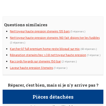
Questions similaires
Nettoyeur haute pression sterwins 135 bars
(5 réponses )
Nettoyeur haute pression sterwins 160 fait disjoncter les fusibles
(3 réponses )
Karcher k7 full premium home reste bloqué sur mix
(60 réponses )
Réparation sterwins hpc s 3.8 nettoyeur haute pression
(1 réponse )
Raccords fuyards sur sterwins 150 bar
(2 réponses )
Laveur haute pression Sterwins
(1 réponse )
Réparer, c'est bien, mais si je n'y arrive pas ?
Pièces détachées