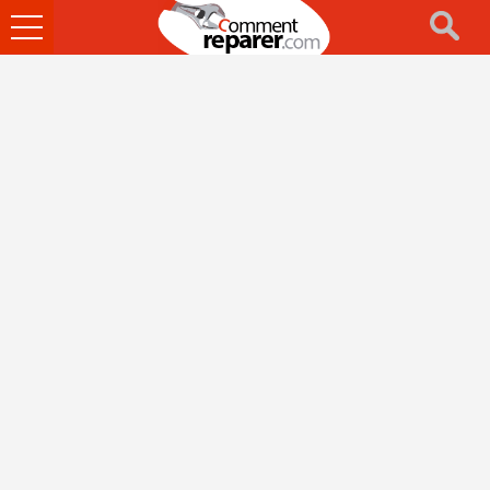
Ouvrir
le
menu