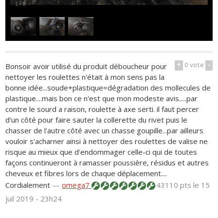
1
/
3
+
0
vote
-
Bonsoir avoir utilisé du produit déboucheur pour
nettoyer les roulettes n'était à mon sens pas la
bonne idée...soude+plastique=dégradation des mollecules de
plastique....mais bon ce n'est que mon modeste avis.....par
contre le sourd a raison, roulette à axe serti. il faut percer
d'un côté pour faire sauter la collerette du rivet puis le
chasser de l'autre côté avec un chasse goupille...par ailleurs
vouloir s'acharner ainsi à nettoyer des roulettes de valise ne
risque au mieux que d'endommager celle-ci qui de toutes
façons continueront à ramasser poussière, résidus et autres
cheveux et fibres lors de chaque déplacement....
Cordialement
—
omega7
43110 pts
le 15
juil 2019 - 23h24