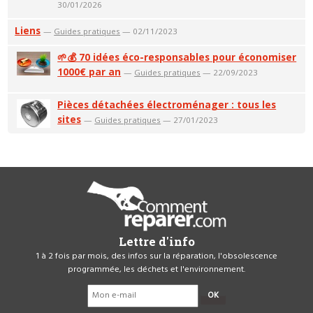
30/01/2026
Liens
—
Guides pratiques
— 02/11/2023
🌱💰 70 idées éco-responsables pour économiser
1000€ par an
—
Guides pratiques
— 22/09/2023
Pièces détachées électroménager : tous les
sites
—
Guides pratiques
— 27/01/2023
Lettre d'info
1 à 2 fois par mois, des infos sur la réparation, l'obsolescence
programmée, les déchets et l'environnement.
OK