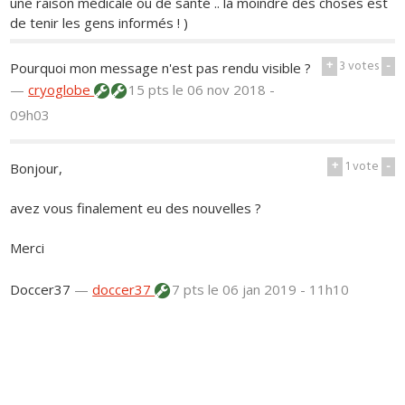
une raison médicale ou de santé .. la moindre des choses est
de tenir les gens informés ! )
+
3
votes
-
Pourquoi mon message n'est pas rendu visible ?
—
cryoglobe
15 pts
le 06 nov 2018 -
09h03
+
1
vote
-
Bonjour,
avez vous finalement eu des nouvelles ?
Merci
Doccer37
—
doccer37
7 pts
le 06 jan 2019 - 11h10