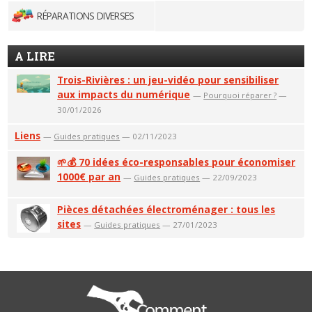
RÉPARATIONS DIVERSES
A LIRE
Trois-Rivières : un jeu-vidéo pour sensibiliser
aux impacts du numérique
—
Pourquoi réparer ?
—
30/01/2026
Liens
—
Guides pratiques
— 02/11/2023
🌱💰 70 idées éco-responsables pour économiser
1000€ par an
—
Guides pratiques
— 22/09/2023
Pièces détachées électroménager : tous les
sites
—
Guides pratiques
— 27/01/2023