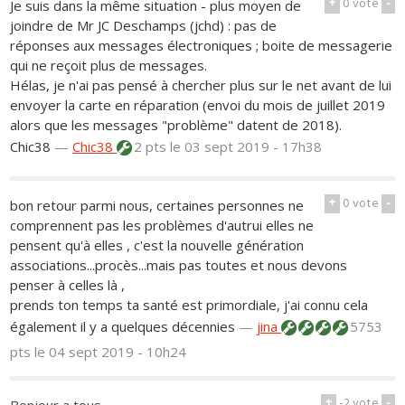
+
0
vote
-
Je suis dans la même situation - plus moyen de
joindre de Mr JC Deschamps (jchd) : pas de
réponses aux messages électroniques ; boite de messagerie
qui ne reçoit plus de messages.
Hélas, je n'ai pas pensé à chercher plus sur le net avant de lui
envoyer la carte en réparation (envoi du mois de juillet 2019
alors que les messages "problème" datent de 2018).
Chic38
—
Chic38
2 pts
le 03 sept 2019 - 17h38
+
0
vote
-
bon retour parmi nous, certaines personnes ne
comprennent pas les problèmes d'autrui elles ne
pensent qu'à elles , c'est la nouvelle génération
associations...procès...mais pas toutes et nous devons
penser à celles là ,
prends ton temps ta santé est primordiale, j'ai connu cela
également il y a quelques décennies
—
jina
5753
pts
le 04 sept 2019 - 10h24
+
-2
vote
-