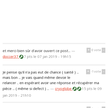
+
0
vote
-
et merci bien sûr d'avoir ouvert ce post...
—
doccer37
7 pts
le 07 jan 2019 - 19h15
+
-1
vote
-
Je pense qu'il n'a pas eut de chance ( santé ) ...
mais bon ... je vais quand même devoir le
relancer .. en espérant avoir une réponse et récupérer ma
pièce ... ( même si defect ) ...
—
cryoglobe
15 pts
le 09
jan 2019 - 21h10