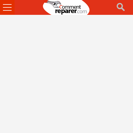
Ouvrir
le
menu