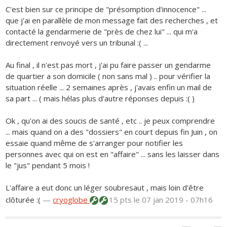
C'est bien sur ce principe de "présomption d'innocence" ...
que j'ai en parallèle de mon message fait des recherches , et
contacté la gendarmerie de "près de chez lui" ... qui m'a
directement renvoyé vers un tribunal :( ...
Au final , il n'est pas mort , j'ai pu faire passer un gendarme
de quartier a son domicile ( non sans mal ) .. pour vérifier la
situation réelle ... 2 semaines après , j'avais enfin un mail de
sa part ... ( mais hélas plus d'autre réponses depuis :( )
Ok , qu'on ai des soucis de santé , etc .. je peux comprendre
... mais quand on a des "dossiers" en court depuis fin Juin , on
essaie quand même de s'arranger pour notifier les
personnes avec qui on est en "affaire" ... sans les laisser dans
le "jus" pendant 5 mois !
L'affaire a eut donc un léger soubresaut , mais loin d'être
clôturée :(
—
cryoglobe
15 pts
le 07 jan 2019 - 07h16