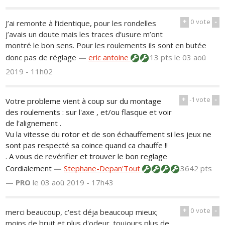
+
0
vote
-
J’ai remonte à l’identique, pour les rondelles
j’avais un doute mais les traces d’usure m’ont
montré le bon sens. Pour les roulements ils sont en butée
donc pas de réglage
—
eric antoine
13 pts
le 03 aoû
2019 - 11h02
+
-1
vote
-
Votre probleme vient à coup sur du montage
des roulements : sur l'axe , et/ou flasque et voir
de l'alignement .
Vu la vitesse du rotor et de son échauffement si les jeux ne
sont pas respecté sa coince quand ca chauffe !!
. A vous de revérifier et trouver le bon reglage
Cordialement
—
Stephane-Depan'Tout
3642 pts
—
PRO
le 03 aoû 2019 - 17h43
+
0
vote
-
merci beaucoup, c'est déja beaucoup mieux;
moins de bruit et plus d'odeur. toujours plus de