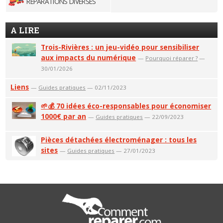
RÉPARATIONS DIVERSES
A LIRE
Trois-Rivières : un jeu-vidéo pour sensibiliser
aux impacts du numérique
—
Pourquoi réparer ?
—
30/01/2026
Liens
—
Guides pratiques
— 02/11/2023
🌱💰 70 idées éco-responsables pour économiser
1000€ par an
—
Guides pratiques
— 22/09/2023
Pièces détachées électroménager : tous les
sites
—
Guides pratiques
— 27/01/2023