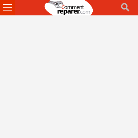
Ouvrir
le
menu