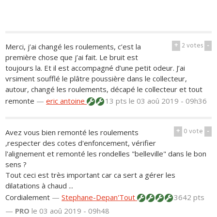
+
2
votes
-
Merci, j’ai changé les roulements, c’est la
première chose que j’ai fait. Le bruit est
toujours la. Et il est accompagné d’une petit odeur. J’ai
vrsiment soufflé le plâtre poussière dans le collecteur,
autour, changé les roulements, décapé le collecteur et tout
remonte
—
eric antoine
13 pts
le 03 aoû 2019 - 09h36
+
0
vote
-
Avez vous bien remonté les roulements
,respecter des cotes d'enfoncement, vérifier
l'alignement et remonté les rondelles "belleville" dans le bon
sens ?
Tout ceci est très important car ca sert a gérer les
dilatations à chaud ...
Cordialement
—
Stephane-Depan'Tout
3642 pts
—
PRO
le 03 aoû 2019 - 09h48