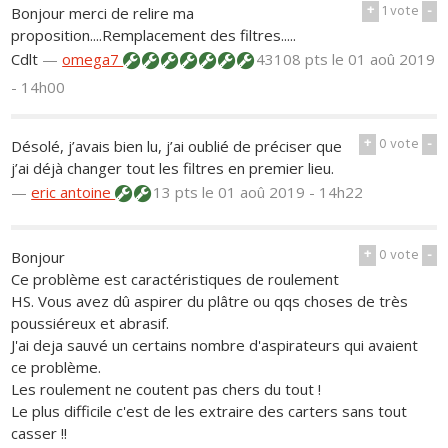
+
1
vote
-
Bonjour merci de relire ma
proposition....Remplacement des filtres.....
Cdlt
—
omega7
43108 pts
le 01 aoû 2019
- 14h00
+
0
vote
-
Désolé, j’avais bien lu, j’ai oublié de préciser que
j’ai déjà changer tout les filtres en premier lieu.
—
eric antoine
13 pts
le 01 aoû 2019 - 14h22
+
0
vote
-
Bonjour
Ce problème est caractéristiques de roulement
HS. Vous avez dû aspirer du plâtre ou qqs choses de très
poussiéreux et abrasif.
J'ai deja sauvé un certains nombre d'aspirateurs qui avaient
ce problème.
Les roulement ne coutent pas chers du tout !
Le plus difficile c'est de les extraire des carters sans tout
casser !!