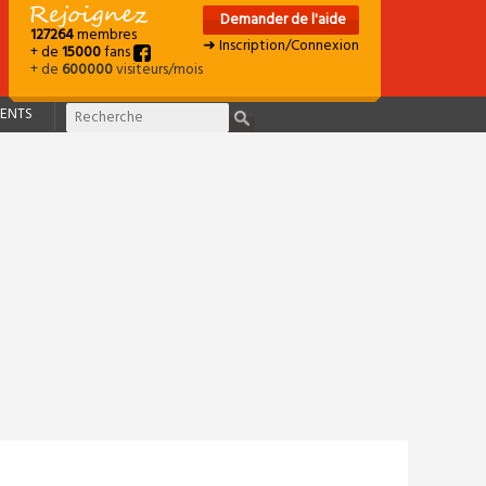
Demander de l'aide
127264
membres
➜ Inscription/Connexion
+ de
15000
fans
+ de
600000
visiteurs/mois
ENTS