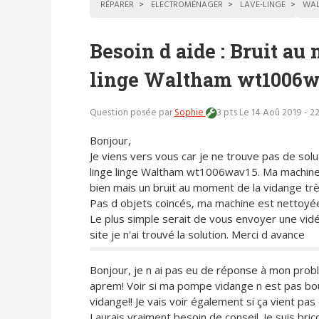
RÉPARER
ELECTROMÉNAGER
LAVE-LINGE
WA
Besoin d aide : Bruit au
linge Waltham wt1006w
Question posée par
Sophie
3 pts
Le 14 Aoû 2019 - 2
Bonjour,
Je viens vers vous car je ne trouve pas de soluti
linge linge Waltham wt1006wav15. Ma machine
bien mais un bruit au moment de la vidange trè
Pas d objets coincés, ma machine est nettoyée 
Le plus simple serait de vous envoyer une vidé
site je n'ai trouvé la solution. Merci d avance
Bonjour, je n ai pas eu de réponse à mon pro
aprem! Voir si ma pompe vidange n est pas bou
vidange!! Je vais voir également si ça vient pas
J aurais vraiment besoin de conseil. Je suis bri