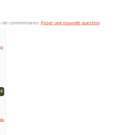
us de commentaires.
Poser une nouvelle question
oi
ré
 du