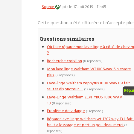
—
Sophie
3 pts
le 17 aoû 2019 - 11h45
Cette question a été clôturée et n'accepte pl
Questions similaires
Où faire réparer mon lave-linge à côté de chez m
?
Recherche croisillon
(8 réponses )
Mon lave linge waltham WT1006wav15 n'essore
plus.
(3 réponses )
Lave-linge waltham zephyrus 1000 Wav 09 fait
sauter disjoncteur ......
(13 réponses )
Répa
Lave-Linge Waltham ZEPHYRUS 1006 WAV
10
(8 réponses )
Problème de vidange
(1 réponse )
Réparer lave-linge waltham wt 1207 way 13 il fait
bruit a lessorage et pert un peu deau merci
(2
réponses )