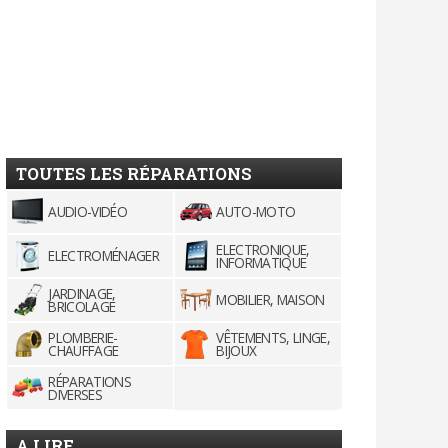
TOUTES LES RÉPARATIONS
AUDIO-VIDÉO
AUTO-MOTO
ELECTRONIQUE,
ELECTROMÉNAGER
INFORMATIQUE
JARDINAGE,
MOBILIER, MAISON
BRICOLAGE
PLOMBERIE-
VÊTEMENTS, LINGE,
CHAUFFAGE
BIJOUX
RÉPARATIONS
DIVERSES
A LIRE