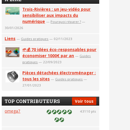
Trois-Rivières : un jeu-vidéo pour
sensibiliser aux impacts du
numérique
—
Pourquoi réparer ?
—
30/01/2026
Liens
—
Guides pratiques
— 02/11/2023
🌱💰 70 idées éco-responsables pour
économiser 1000€ par an
—
Guides
pratiques
— 22/09/2023
Pièces détachées électroménager :
tous les sites
—
Guides pratiques
—
27/01/2023
TOP CONTRIBUTEURS
Voir tous
omega7
43110 pts