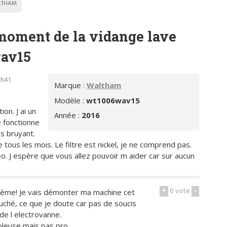
LTHAM
 moment de la vidange lave
av15
2h41
Marque :
Waltham
Modèle :
wt1006wav15
on. J ai un
Année :
2016
 fonctionne
s bruyant.
tous les mois. Le filtre est nickel, je ne comprend pas.
o. J espère que vous allez pouvoir m aider car sur aucun
+
0
vote
-
blème! Je vais démonter ma machine cet
ché, ce que je doute car pas de soucis
 de l electrovanne.
coleuse mais pas pro..