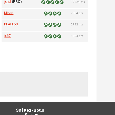
jchd
(PRO)
12224 pts
Micad
2884 pts
PFAFF59
2792 pts
jc67
1554 pts
Suivez-nous