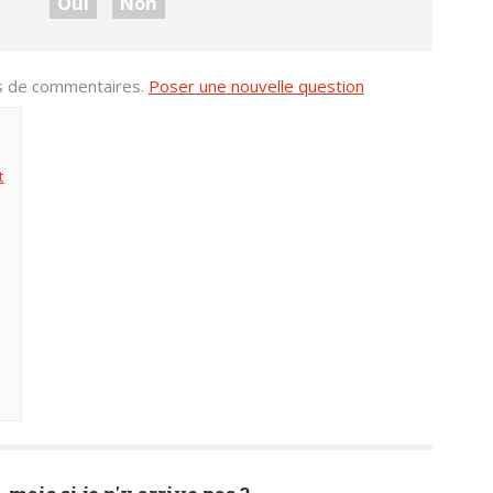
Oui
Non
us de commentaires.
Poser une nouvelle question
t