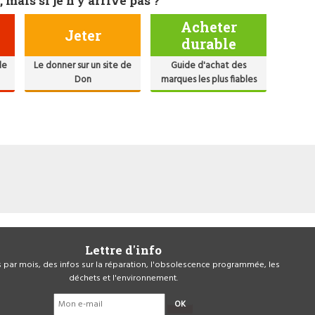
, mais si je n'y arrive pas ?
Acheter
Jeter
durable
de
Le donner sur un site de
Guide d'achat des
Don
marques les plus fiables
Lettre d'info
is par mois, des infos sur la réparation, l'obsolescence programmée, les
déchets et l'environnement.
OK