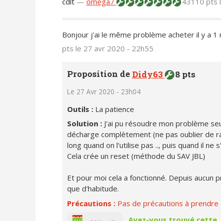
cdlt
—
omega7
43110 pts
Bonjour j'ai le même problème acheter il y a 1 
pts
le 27 avr 2020 - 22h55
Proposition de
Didy63
8 pts
Le 27 Avr 2020 - 23h04
Outils :
La patience
Solution :
J'ai pu résoudre mon problème se
décharge complètement (ne pas oublier de ral
long quand on l'utilise pas .., puis quand il ne
Cela crée un reset (méthode du SAV JBL)
Et pour moi cela a fonctionné. Depuis aucun
que d'habitude.
Précautions :
Pas de précautions à prendre
non
Avez-vous trouvé cette
oui