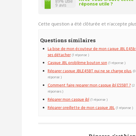
89% utile
réponse utile ?
9
avis
Cette question a été clôturée et n'accepte pl
Questions similaires
La bise de mon écouteur de mon caque JBL E45b
ses détacher
(1 réponse )
Casque JBL problème bouton son
(1 réponse )
Réparer casque JBLE45BT qui ne se charge plus.
(0
réponse )
Comment faire reparer mon casque jbl E55BT ?
(2
réponses )
Réparer mon casque jbl
(1 réponse )
Réparer oreillette de mon casque JBL
(1 réponse )