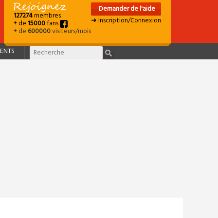
Demander de l'aide
127274
membres
➜ Inscription/Connexion
+ de
15000
fans
+ de
600000
visiteurs/mois
ENTS