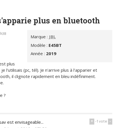
'apparie plus en bluetooth
9h38
Marque :
JBL
Modèle :
E45BT
Année :
2019
'est plus
l'utilisais (pc, tél). Je n'arrive plus à l'apparier et
oth, il clignote rapidement en bleu indéfiniment.
e.
e ?
+
-1
vote
-
sav est envisageable...