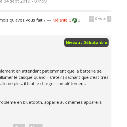
le 04 sept 2019 - 07h59
+
0
vote
-
mois qu'avez vous fait ?
—
Mélanie C
2
Niveau : Débutant-e
ulement en attendant patiemment que la batterie se
lumer le casque quand il s'étein) sachant que c'est très
 s'allume plus, il faut le charger complètement.
 problème en bluetooth, apparié aux mêmes appareils