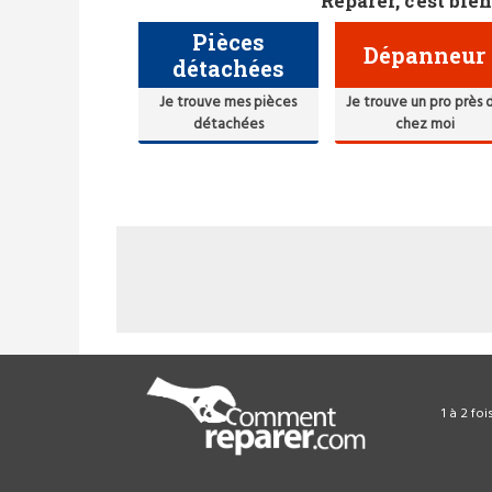
Réparer, c'est bien
Pièces
Dépanneur
détachées
Je trouve mes pièces
Je trouve un pro près 
détachées
chez moi
1 à 2 fo