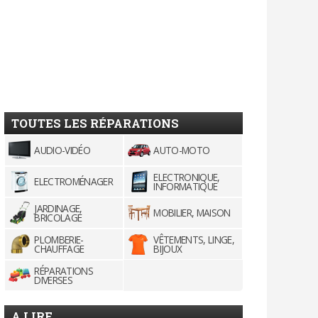
TOUTES LES RÉPARATIONS
AUDIO-VIDÉO
AUTO-MOTO
ELECTRONIQUE,
ELECTROMÉNAGER
INFORMATIQUE
JARDINAGE,
MOBILIER, MAISON
BRICOLAGE
PLOMBERIE-
VÊTEMENTS, LINGE,
CHAUFFAGE
BIJOUX
RÉPARATIONS
DIVERSES
A LIRE