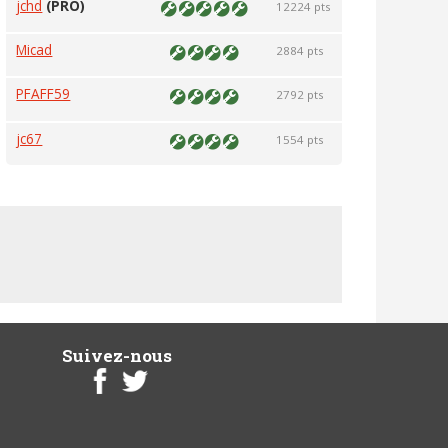
jchd
(PRO)
12224 pts
Micad
2884 pts
PFAFF59
2792 pts
jc67
1554 pts
Suivez-nous