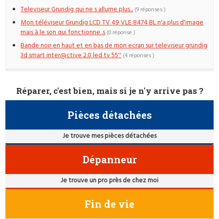
Televiseur Grundig qui ne s allume plus...
(9 réponses )
Mon téléviseur Grundig LCD TV 49 VLE 8474 BL n'a plus d'image
mais à le son qui fonctionne .s
(0 réponse )
Bande noir en haut et en bas de mon ecran sur televiseur grundig
3d smart inter@ctive 2.0 led tv 55''
(4 réponses )
Réparer, c'est bien, mais si je n'y arrive pas ?
Pièces détachées
Je trouve mes pièces détachées
Dépanneur
Je trouve un pro près de chez moi
Fin de vie