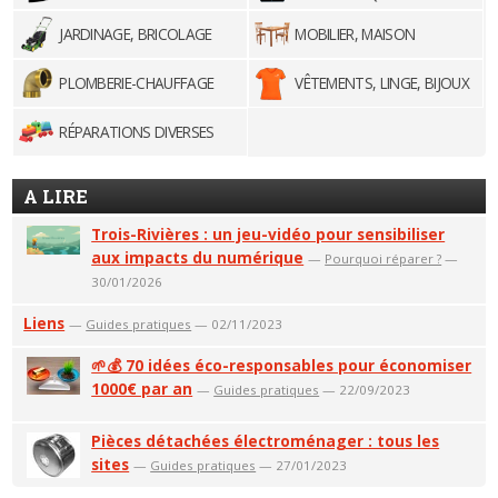
JARDINAGE, BRICOLAGE
MOBILIER, MAISON
PLOMBERIE-CHAUFFAGE
VÊTEMENTS, LINGE, BIJOUX
RÉPARATIONS DIVERSES
A LIRE
Trois-Rivières : un jeu-vidéo pour sensibiliser
aux impacts du numérique
—
Pourquoi réparer ?
—
30/01/2026
Liens
—
Guides pratiques
— 02/11/2023
🌱💰 70 idées éco-responsables pour économiser
1000€ par an
—
Guides pratiques
— 22/09/2023
Pièces détachées électroménager : tous les
sites
—
Guides pratiques
— 27/01/2023