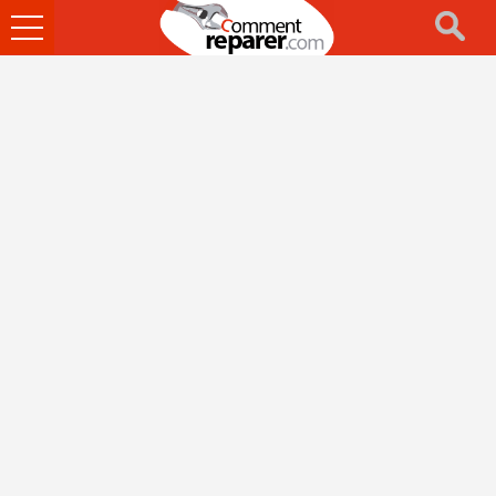
Ouvrir
le
menu