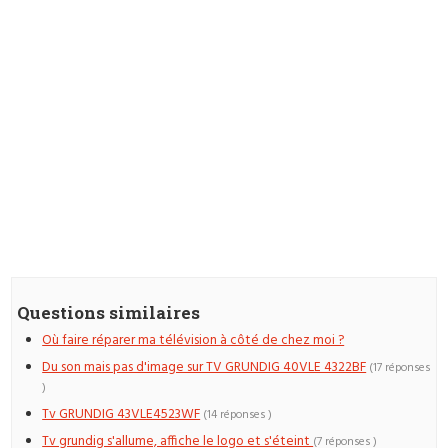
Questions similaires
Où faire réparer ma télévision à côté de chez moi ?
Du son mais pas d'image sur TV GRUNDIG 40VLE 4322BF
(17 réponses
)
Tv GRUNDIG 43VLE4523WF
(14 réponses )
Tv grundig s'allume, affiche le logo et s'éteint
(7 réponses )