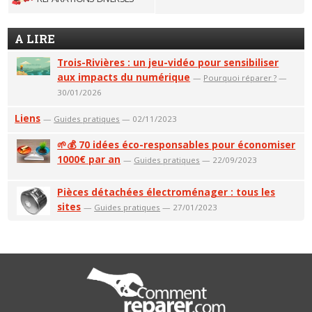
A LIRE
Trois-Rivières : un jeu-vidéo pour sensibiliser
aux impacts du numérique
—
Pourquoi réparer ?
—
30/01/2026
Liens
—
Guides pratiques
— 02/11/2023
🌱💰 70 idées éco-responsables pour économiser
1000€ par an
—
Guides pratiques
— 22/09/2023
Pièces détachées électroménager : tous les
sites
—
Guides pratiques
— 27/01/2023