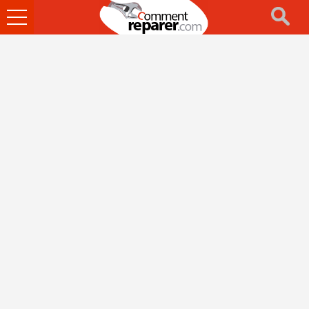
Ouvrir
le
menu