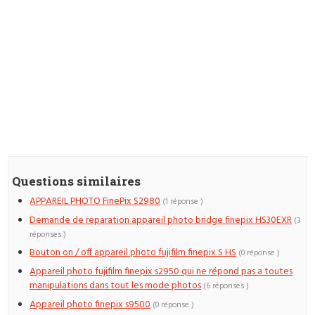
Questions similaires
APPAREIL PHOTO FinePix S2980
(1 réponse )
Demande de reparation appareil photo bridge finepix HS30EXR
(3
réponses )
Bouton on / off appareil photo fujifilm finepix S HS
(0 réponse )
Appareil photo fujifilm finepix s2950 qui ne répond pas a toutes
manipulations dans tout les mode photos
(6 réponses )
Appareil photo finepix s9500
(0 réponse )