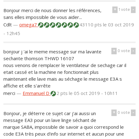
+
1
vote
-
Bonjour merci de nous donner les références,
sans elles impossible de vous aider...
Cdlt
—
omega7
43110 pts
le 03 oct 2019
- 12h45
+
0
vote
-
bonjour j 'ai le meme message sur ma lavante
sechante thomson THWD 16107
nous venons de remplacer le ventilateur de sechage car il
etait cassé et la machine ne fonctionnait plus
maintenant elle lave mais au séchage le message E3A s
affiche et elle s'arrête
merci
—
Emmanuel D
2 pts
le 05 oct 2019 - 10h11
+
0
vote
-
Bonjour, je déterre ce sujet car j'ai aussi un
message EA3 pour un lave linge séchant de
marque SABA, impossible de savoir a quoi correspond le
code E3A très peux d'info sur internet et aucun pour une