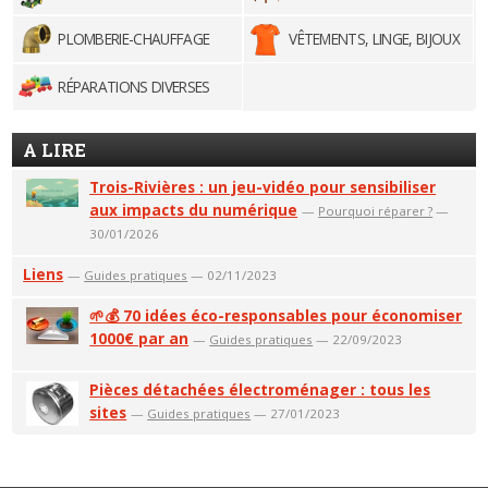
PLOMBERIE-CHAUFFAGE
VÊTEMENTS, LINGE, BIJOUX
RÉPARATIONS DIVERSES
A LIRE
Trois-Rivières : un jeu-vidéo pour sensibiliser
aux impacts du numérique
—
Pourquoi réparer ?
—
30/01/2026
Liens
—
Guides pratiques
— 02/11/2023
🌱💰 70 idées éco-responsables pour économiser
1000€ par an
—
Guides pratiques
— 22/09/2023
Pièces détachées électroménager : tous les
sites
—
Guides pratiques
— 27/01/2023