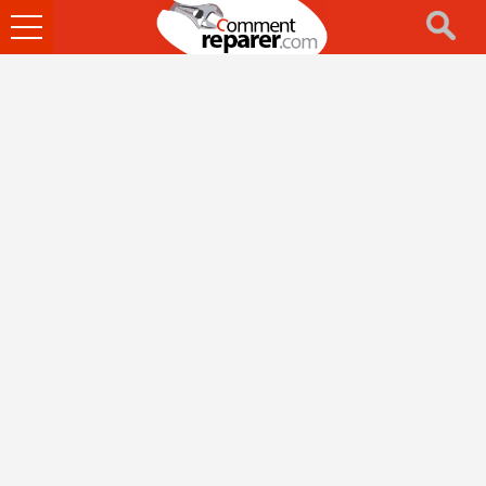
Ouvrir
le
menu