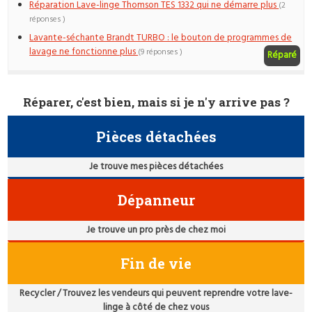
Réparation Lave-linge Thomson TES 1332 qui ne démarre plus
(2
réponses )
Lavante-séchante Brandt TURBO : le bouton de programmes de
lavage ne fonctionne plus
(9 réponses )
Réparé
Réparer, c'est bien, mais si je n'y arrive pas ?
Pièces détachées
Je trouve mes pièces détachées
Dépanneur
Je trouve un pro près de chez moi
Fin de vie
Recycler / Trouvez les vendeurs qui peuvent reprendre votre lave-
linge à côté de chez vous