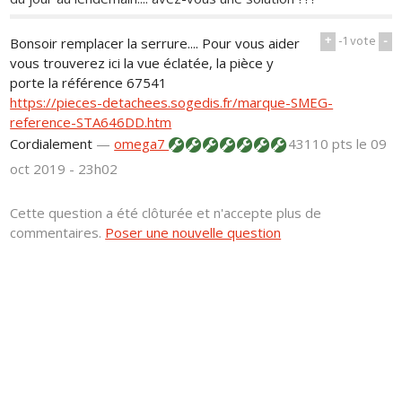
+
-1
vote
-
Bonsoir remplacer la serrure.... Pour vous aider
vous trouverez ici la vue éclatée, la pièce y
porte la référence 67541
https://pieces-detachees.sogedis.fr/marque-SMEG-
reference-STA646DD.htm
Cordialement
—
omega7
43110 pts
le 09
oct 2019 - 23h02
Cette question a été clôturée et n'accepte plus de
commentaires.
Poser une nouvelle question