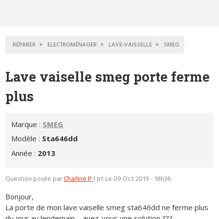
RÉPARER
ELECTROMÉNAGER
LAVE-VAISSELLE
SMEG
Lave vaiselle smeg porte ferme
plus
Marque :
SMEG
Modèle :
Sta646dd
Année :
2013
Question posée par
Charline P
1 pt
Le 09 Oct 2019 - 18h36
Bonjour,
La porte de mon lave vaiselle smeg sta646dd ne ferme plus
du jour au lendemain.... avez-vous une solution ???