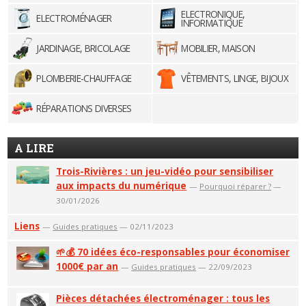
ELECTRONIQUE,
ELECTROMÉNAGER
INFORMATIQUE
JARDINAGE, BRICOLAGE
MOBILIER, MAISON
PLOMBERIE-CHAUFFAGE
VÊTEMENTS, LINGE, BIJOUX
RÉPARATIONS DIVERSES
A LIRE
Trois-Rivières : un jeu-vidéo pour sensibiliser
aux impacts du numérique
—
Pourquoi réparer ?
—
30/01/2026
Liens
—
Guides pratiques
— 02/11/2023
🌱💰 70 idées éco-responsables pour économiser
1000€ par an
—
Guides pratiques
— 22/09/2023
Pièces détachées électroménager : tous les