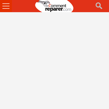
Ouvrir
le
menu