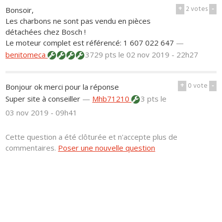
+
2
votes
-
Bonsoir,
Les charbons ne sont pas vendu en pièces
détachées chez Bosch !
Le moteur complet est référencé: 1 607 022 647
—
benitomeca
3729 pts
le 02 nov 2019 - 22h27
+
0
vote
-
Bonjour ok merci pour la réponse
Super site à conseiller
—
Mhb71210
3 pts
le
03 nov 2019 - 09h41
Cette question a été clôturée et n'accepte plus de
commentaires.
Poser une nouvelle question