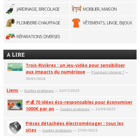
JARDINAGE, BRICOLAGE
MOBILIER, MAISON
PLOMBERIE-CHAUFFAGE
VÊTEMENTS, LINGE, BIJOUX
RÉPARATIONS DIVERSES
A LIRE
Trois-Rivières : un jeu-vidéo pour sensibiliser
aux impacts du numérique
—
Pourquoi réparer ?
—
30/01/2026
Liens
—
Guides pratiques
— 02/11/2023
🌱💰 70 idées éco-responsables pour économiser
1000€ par an
—
Guides pratiques
— 22/09/2023
Pièces détachées électroménager : tous les
sites
—
Guides pratiques
— 27/01/2023