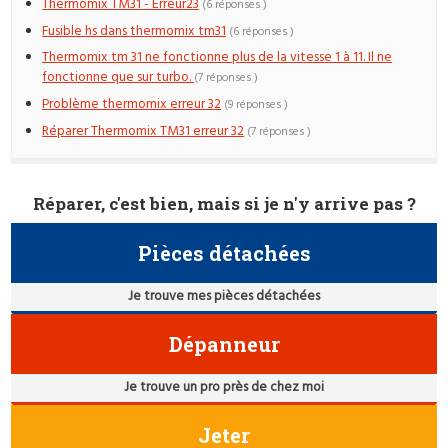
Thermomix TM31 - Erreur23
(6 réponses )
Fusible hs dans thermomix tm31
(6 réponses )
Thermomix tm 31 ne fonctionne plus de la vitesse 1 à 11. Il ne
fonctionne que sur turbo.
(7 réponses )
Problème thermomix erreur 32
(9 réponses )
Réparer Thermomix TM31 erreur 32
(7 réponses )
Réparer, c'est bien, mais si je n'y arrive pas ?
Pièces détachées
Je trouve mes pièces détachées
Dépanneur
Je trouve un pro près de chez moi
Jeter