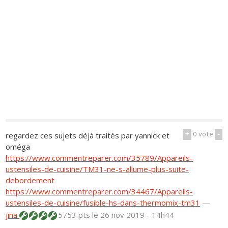
+
0
vote
-
regardez ces sujets déjà traités par yannick et
oméga
https://www.commentreparer.com/35789/Appareils-
ustensiles-de-cuisine/TM31-ne-s-allume-plus-suite-
debordement
https://www.commentreparer.com/34467/Appareils-
ustensiles-de-cuisine/fusible-hs-dans-thermomix-tm31
—
jina
5753 pts
le 26 nov 2019 - 14h44