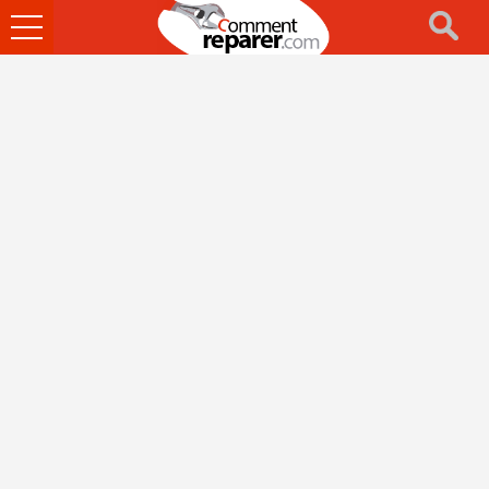
Ouvrir
le
menu