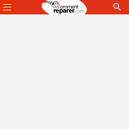
Ouvrir
le
menu