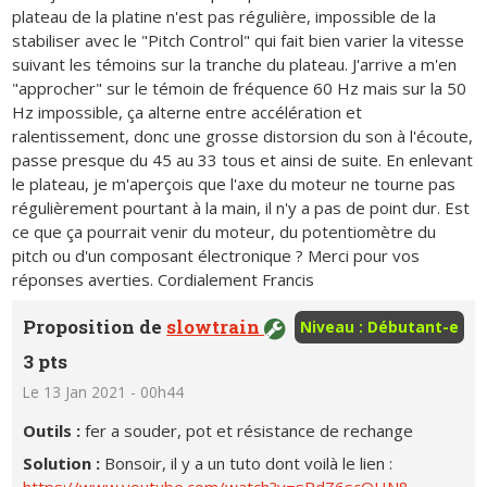
plateau de la platine n'est pas régulière, impossible de la
stabiliser avec le "Pitch Control" qui fait bien varier la vitesse
suivant les témoins sur la tranche du plateau. J'arrive a m'en
"approcher" sur le témoin de fréquence 60 Hz mais sur la 50
Hz impossible, ça alterne entre accélération et
ralentissement, donc une grosse distorsion du son à l'écoute,
passe presque du 45 au 33 tous et ainsi de suite. En enlevant
le plateau, je m'aperçois que l'axe du moteur ne tourne pas
régulièrement pourtant à la main, il n'y a pas de point dur. Est
ce que ça pourrait venir du moteur, du potentiomètre du
pitch ou d'un composant électronique ? Merci pour vos
réponses averties. Cordialement Francis
Proposition de
slowtrain
Niveau : Débutant-e
3 pts
Le 13 Jan 2021 - 00h44
Outils :
fer a souder, pot et résistance de rechange
Solution :
Bonsoir, il y a un tuto dont voilà le lien :
https://www.youtube.com/watch?v=sRdZ6scQHN8