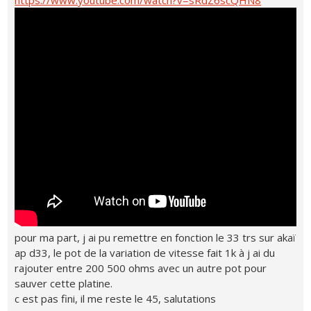
pour ma part, j ai pu remettre en fonction le 33 trs sur akaï
ap d33, le pot de la variation de vitesse fait 1k à j ai du
rajouter entre 200 500 ohms avec un autre pot pour
sauver cette platine.
c est pas fini, il me reste le 45, salutations