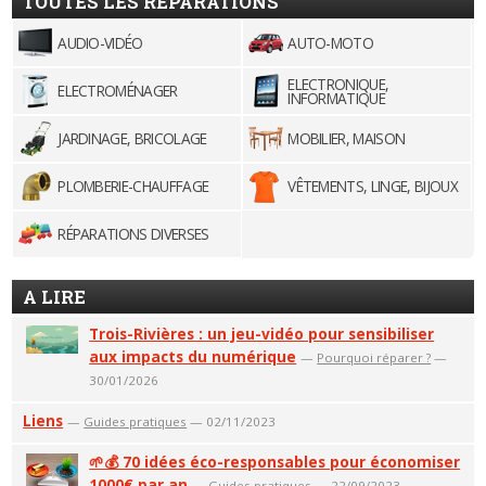
TOUTES LES RÉPARATIONS
AUDIO-VIDÉO
AUTO-MOTO
ELECTRONIQUE,
ELECTROMÉNAGER
INFORMATIQUE
JARDINAGE, BRICOLAGE
MOBILIER, MAISON
PLOMBERIE-CHAUFFAGE
VÊTEMENTS, LINGE, BIJOUX
RÉPARATIONS DIVERSES
A LIRE
Trois-Rivières : un jeu-vidéo pour sensibiliser
aux impacts du numérique
—
Pourquoi réparer ?
—
30/01/2026
Liens
—
Guides pratiques
— 02/11/2023
🌱💰 70 idées éco-responsables pour économiser
1000€ par an
—
Guides pratiques
— 22/09/2023