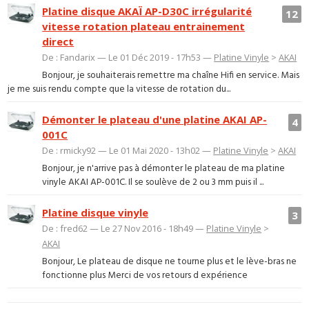
Platine disque AKAÏ AP-D30C irrégularité
12
vitesse rotation plateau entrainement
direct
De : Fandarix — Le 01 Déc 2019 - 17h53 —
Platine Vinyle
>
AKAI
Bonjour, je souhaiterais remettre ma chaîne Hifi en service. Mais
je me suis rendu compte que la vitesse de rotation du...
Démonter le plateau d'une platine AKAI AP-
4
001C
De : rmicky92 — Le 01 Mai 2020 - 13h02 —
Platine Vinyle
>
AKAI
Bonjour, je n'arrive pas à démonter le plateau de ma platine
vinyle AKAI AP-001C. Il se soulève de 2 ou 3 mm puis il ...
Platine disque vinyle
3
De : fred62 — Le 27 Nov 2016 - 18h49 —
Platine Vinyle
>
AKAI
Bonjour, Le plateau de disque ne tourne plus et le lève-bras ne
fonctionne plus Merci de vos retours d expérience