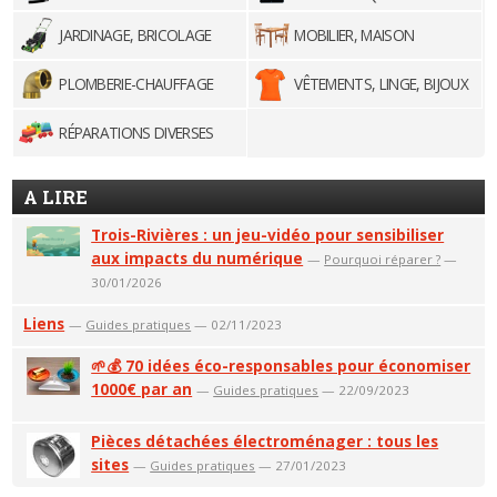
JARDINAGE, BRICOLAGE
MOBILIER, MAISON
PLOMBERIE-CHAUFFAGE
VÊTEMENTS, LINGE, BIJOUX
RÉPARATIONS DIVERSES
A LIRE
Trois-Rivières : un jeu-vidéo pour sensibiliser
aux impacts du numérique
—
Pourquoi réparer ?
—
30/01/2026
Liens
—
Guides pratiques
— 02/11/2023
🌱💰 70 idées éco-responsables pour économiser
1000€ par an
—
Guides pratiques
— 22/09/2023
Pièces détachées électroménager : tous les
sites
—
Guides pratiques
— 27/01/2023