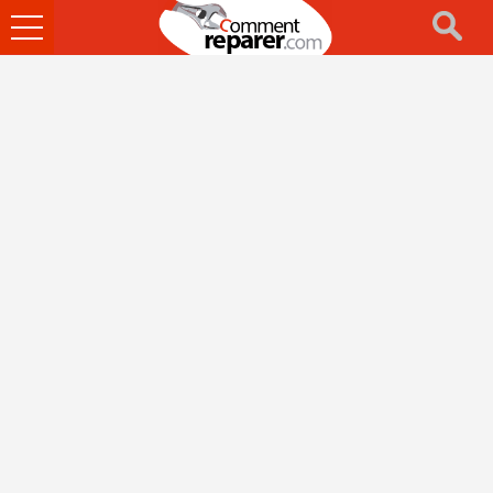
Ouvrir
le
menu