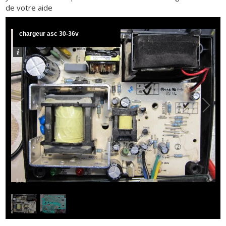
de votre aide
chargeur asc 30-36v
1
/
2