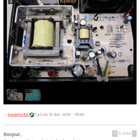
1
/
2
—
magimix84
7 pts
le 10 déc 2019 - 11h46
+
0
vote
-
Bonjour,