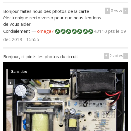
+
0
vote
-
Bonjour faites nous des photos de la carte
électronique recto verso pour que nous tentions
de vous aider.
Cordialement
—
omega7
43110 pts
le 09
déc 2019 - 15h55
+
2
votes
-
Bonjour, ci joints les photos du circuit
Sans titre