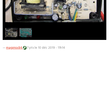
1
/
2
—
magimix84
7 pts
le 10 déc 2019 - 11h14