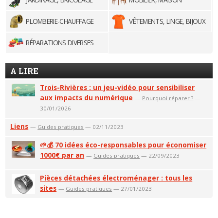
PLOMBERIE-CHAUFFAGE
VÊTEMENTS, LINGE, BIJOUX
RÉPARATIONS DIVERSES
A LIRE
Trois-Rivières : un jeu-vidéo pour sensibiliser
aux impacts du numérique
—
Pourquoi réparer ?
—
30/01/2026
Liens
—
Guides pratiques
— 02/11/2023
🌱💰 70 idées éco-responsables pour économiser
1000€ par an
—
Guides pratiques
— 22/09/2023
Pièces détachées électroménager : tous les
sites
—
Guides pratiques
— 27/01/2023