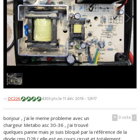
1
/
1
—
OC226
4303 pts
le 11 déc 2019 - 12h17
+
0
vote
-
bonjour , j'ai le meme probleme avec un
chargeur Metabo asc 30-36 , j'ai trouvé
quelques panne mais je suis bloqué par la référence de la
diode cms D28 ( elle est en cours circuit et totalement