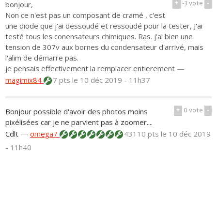
+
-3
vote
-
bonjour,
Non ce n'est pas un composant de cramé , c'est
une diode que j'ai dessoudé et ressoudé pour la tester, J'ai
testé tous les conensateurs chimiques. Ras. j'ai bien une
tension de 307v aux bornes du condensateur d'arrivé, mais
l'alim de démarre pas.
je pensais effectivement la remplacer entierement
—
magimix84
7 pts
le 10 déc 2019 - 11h37
+
0
vote
-
Bonjour possible d'avoir des photos moins
pixélisées car je ne parvient pas à zoomer....
Cdlt
—
omega7
43110 pts
le 10 déc 2019
- 11h40