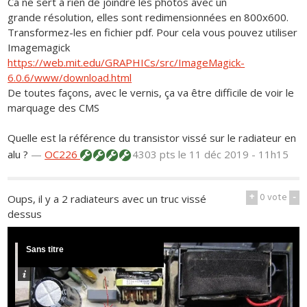
Ca ne sert à rien de joindre les photos avec un
grande résolution, elles sont redimensionnées en 800x600.
Transformez-les en fichier pdf. Pour cela vous pouvez utiliser
Imagemagick
https://web.mit.edu/GRAPHICs/src/ImageMagick-
6.0.6/www/download.html
De toutes façons, avec le vernis, ça va être difficile de voir le
marquage des CMS
Quelle est la référence du transistor vissé sur le radiateur en
alu ?
—
OC226
4303 pts
le 11 déc 2019 - 11h15
+
0
vote
-
Oups, il y a 2 radiateurs avec un truc vissé
dessus
Sans titre