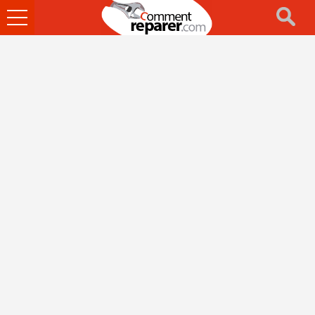
Ouvrir
le
menu