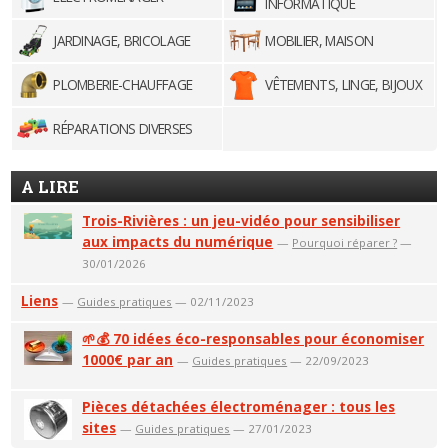
INFORMATIQUE
JARDINAGE, BRICOLAGE
MOBILIER, MAISON
PLOMBERIE-CHAUFFAGE
VÊTEMENTS, LINGE, BIJOUX
RÉPARATIONS DIVERSES
A LIRE
Trois-Rivières : un jeu-vidéo pour sensibiliser
aux impacts du numérique
—
Pourquoi réparer ?
—
30/01/2026
Liens
—
Guides pratiques
— 02/11/2023
🌱💰 70 idées éco-responsables pour économiser
1000€ par an
—
Guides pratiques
— 22/09/2023
Pièces détachées électroménager : tous les
sites
—
Guides pratiques
— 27/01/2023