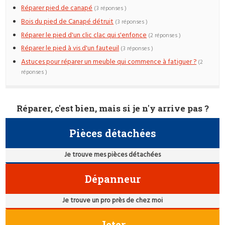
Réparer pied de canapé
(3 réponses )
Bois du pied de Canapé détruit
(3 réponses )
Réparer le pied d'un clic clac qui s'enfonce
(2 réponses )
Réparer le pied à vis d'un fauteuil
(3 réponses )
Astuces pour réparer un meuble qui commence à fatiguer ?
(2
réponses )
Réparer, c'est bien, mais si je n'y arrive pas ?
Pièces détachées
Je trouve mes pièces détachées
Dépanneur
Je trouve un pro près de chez moi
Jeter