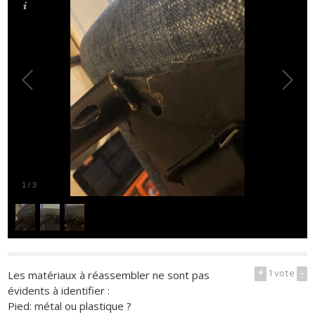
1
/
3
+
1
vote
-
Les matériaux à réassembler ne sont pas
évidents à identifier :
Pied: métal ou plastique ?