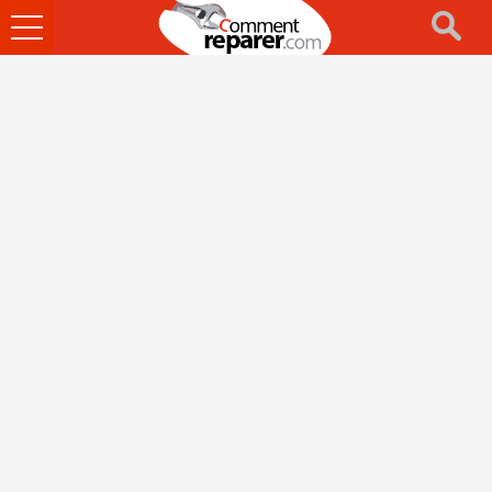
Ouvrir
le
menu