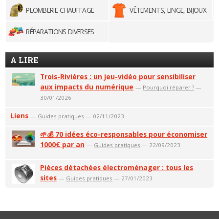
PLOMBERIE-CHAUFFAGE
VÊTEMENTS, LINGE, BIJOUX
RÉPARATIONS DIVERSES
A LIRE
Trois-Rivières : un jeu-vidéo pour sensibiliser
aux impacts du numérique
—
Pourquoi réparer ?
—
30/01/2026
Liens
—
Guides pratiques
— 02/11/2023
🌱💰 70 idées éco-responsables pour économiser
1000€ par an
—
Guides pratiques
— 22/09/2023
Pièces détachées électroménager : tous les
sites
—
Guides pratiques
— 27/01/2023