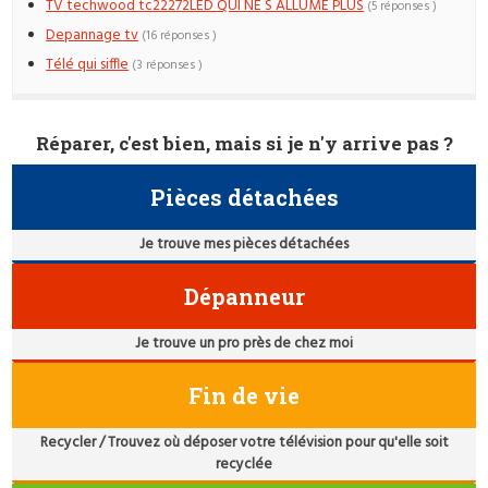
TV techwood tc22272LED QUI NE S ALLUME PLUS
(5 réponses )
Depannage tv
(16 réponses )
Télé qui siffle
(3 réponses )
Réparer, c'est bien, mais si je n'y arrive pas ?
Pièces détachées
Je trouve mes pièces détachées
Dépanneur
Je trouve un pro près de chez moi
Fin de vie
Recycler / Trouvez où déposer votre télévision pour qu'elle soit
recyclée