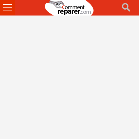
Ouvrir
le
menu