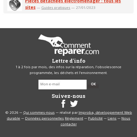
Pièces détachées électroménager : tous les
sites
—
Guides pratiques
— 27/01/2023
Lettre d'info
1 à 2 fois par mois, des infos sur la réparation, l'obsolescence
programmée, les déchets et l'environnement.
OK
Suivez-nous
© 2026 —
Qui sommes-nous
— réalisé par
Improba, développement Web
durable
—
Données personnelles
Règlement
—
Publicité
—
Liens
—
Nous
contacter