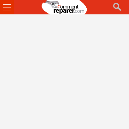
Ouvrir
le
menu