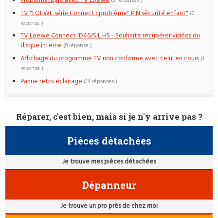
Problématique avec TV Loewe
(2 réponses )
TV "LOEWE série Connect : problème" PIN sécurité enfant"
(0
réponse )
TV Loewe Connect ID46/SIL HS - Souhaite récupérer vidéos du
disque interne
(0 réponse )
Affichage du programme TV non conforme avec celui en cours
(1
réponse )
Panne retro éclairage
(14 réponses )
Réparer, c'est bien, mais si je n'y arrive pas ?
Pièces détachées
Je trouve mes pièces détachées
Dépanneur
Je trouve un pro près de chez moi