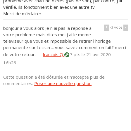
problème avec chacune d'elles (pas de son), par contre, j'ai
vérifié, ils fonctionnent bien avec une autre tv.
Merci de m'éclairer.
+
-3
vote
-
bonjour a vous alors je n ai pas la reponse a
votre probleme mais dites moi j ai le meme
televiseur que vous et impossible de retirer l horloge
permanente sur l ecran ... vous savez comment on fait? merci
de votre retour.
—
francois Q
7 pts
le 21 avr 2020 -
16h26
Cette question a été clôturée et n'accepte plus de
commentaires.
Poser une nouvelle question