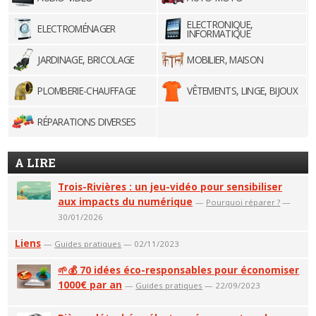
ELECTRONIQUE,
ELECTROMÉNAGER
INFORMATIQUE
JARDINAGE, BRICOLAGE
MOBILIER, MAISON
PLOMBERIE-CHAUFFAGE
VÊTEMENTS, LINGE, BIJOUX
RÉPARATIONS DIVERSES
A LIRE
Trois-Rivières : un jeu-vidéo pour sensibiliser
aux impacts du numérique
—
Pourquoi réparer ?
—
30/01/2026
Liens
—
Guides pratiques
— 02/11/2023
🌱💰 70 idées éco-responsables pour économiser
1000€ par an
—
Guides pratiques
— 22/09/2023