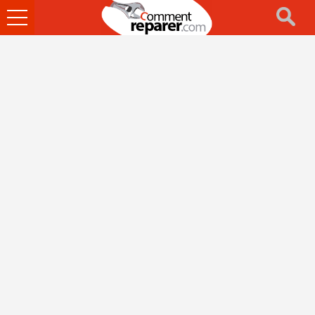
Ouvrir
le
menu