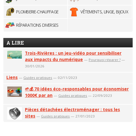
PLOMBERIE-CHAUFFAGE
VÊTEMENTS, LINGE, BIJOUX
RÉPARATIONS DIVERSES
A LIRE
Trois-Rivières : un jeu-vidéo pour sensibiliser
aux impacts du numérique
—
Pourquoi réparer ?
—
30/01/2026
Liens
—
Guides pratiques
— 02/11/2023
🌱💰 70 idées éco-responsables pour économiser
1000€ par an
—
Guides pratiques
— 22/09/2023
Pièces détachées électroménager : tous les
sites
—
Guides pratiques
— 27/01/2023