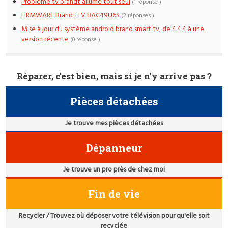
Probleme tv brandt allume tout seul
(1 réponse )
FIRMWARE Brandt TV BAC49U6S
(2 réponses )
Mise à jour du système android brand smart tv, de 4.4.4 à une
version récente
(0 réponse )
Réparer, c'est bien, mais si je n'y arrive pas ?
Pièces détachées
Je trouve mes pièces détachées
Dépanneur
Je trouve un pro près de chez moi
Fin de vie
Recycler / Trouvez où déposer votre télévision pour qu'elle soit
recyclée