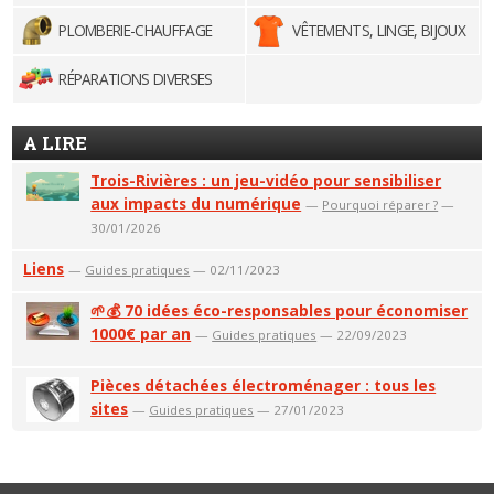
PLOMBERIE-CHAUFFAGE
VÊTEMENTS, LINGE, BIJOUX
RÉPARATIONS DIVERSES
A LIRE
Trois-Rivières : un jeu-vidéo pour sensibiliser
aux impacts du numérique
—
Pourquoi réparer ?
—
30/01/2026
Liens
—
Guides pratiques
— 02/11/2023
🌱💰 70 idées éco-responsables pour économiser
1000€ par an
—
Guides pratiques
— 22/09/2023
Pièces détachées électroménager : tous les
sites
—
Guides pratiques
— 27/01/2023