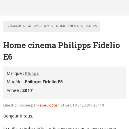
RÉPARER
AUDIO-VIDÉO
HOME CINÉMA
PHILIPS
Home cinema Philipps Fidelio
E6
Marque :
Philips
Modèle :
Philipps Fidelio E6
Année :
2017
Question posée par
Rebeulotte
1 pt
Le 01 Avr 2020 - 20h49
Bonjour à tous,
Je sollicite votre aide car je rencontre une panne sur mon