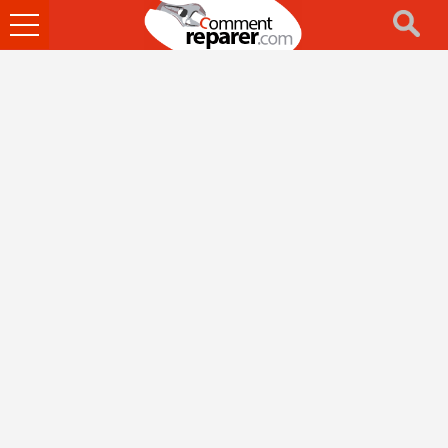
Ouvrir
le
menu