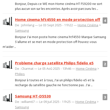
Bonjour, Depuis ce WE mon Home cinéma HT FS9200 ne sort
plus aucun son sur les enceintes. Après avoir parcouru les ...
Home cinema hft4550 en mode protection off
4
De : Johnlang — Le 03 Sept 2025 - 11h22 —
Home Cinéma
>
Samsung
Bonjour J'ai mon poste home cinema htf4550 Marque Samsung
S'allume et se met en mode protection off Pouvez-vous
m'aider ...
Probleme charge satellite Philips fidelio e5
2
De : Ckarmat — Le 05 Aoû 2025 - 13h46 —
Home Cinéma
>
Philips
Bonjour à toutes et à tous, J'ai un philips fidelio e5 et la
recharge du satellite gauche ne fonctionne pas . J'ai ...
Samsung HT-D5530
3
De : william67 — Le 09 Juil 2025 - 11h25 —
Home Cinéma
>
Samsung