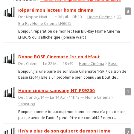
Réparé mon lecteur home cinema
3
De : Noppe Niati — Le 06 Juil - 13h30 —
Home Cinéma
>
3D
Blu-Ray Home Cinema LHB675
Bonjour, réparation de mon lecteur Blu-Ray Home Cinema
LHB675 qui s'affiche que ( please wait )
Donne BOSE Cinemate 1sr en défaut
De : Chlem — Le 22 Mai - 18h49 —
Home Cinéma
>
Bose
Bonjour, j'ai une barre de son Bose Cinemate 1-SR + caisson de
basse (2014). Elle a un problème bien connu : au bout de...
Home cinema samsung HT-FS9200
1
De : francky.14 — Le 14 Avr - 11h43 —
Home Cinéma
>
Samsung
Bonjour, comme beaucoup mon home cinéma n'a plus de son,
puis-je avoir de l'aide ? peut-être de confal44 ? merci ...
Il n’y a plus de son qui sort de mon Home
7