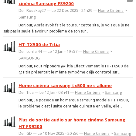
cinéma Samsung FS9200
De : Rosskay27 — Le 22 Déc 2025 - 21h29 —
Home Cinéma
>
Samsung
Bonjour, Après avoir fait le tour sur cette site, je vois que je ne
suis pas la seule à avoir un problème de son sur ...
HT-TX500 de Titia
De : confal44 — Le 12 Jan - 19h57 —
Home Cinéma
>
SAMSUNBG
Bonjour, Pout répondre @Titia Effectivement le HT-TX500 de
@Titia présentait le même sympôme déjà constaté sur ...
Home cinéma samsung tx500 ne s allume
De : Titia — Le 12 Jan - 08h41 —
Home Cinéma
>
Samsung
Bonjour, Je possede un hc marque samsung modele HT TX500,
le problème c est l unite centrale qui reste en veille, elle ...
Plus de sortie audio sur home cinéma Samsung
HT FS9200
De : GD — Le 10 Nov 2025 - 20h56 —
Home Cinéma
>
Samsung