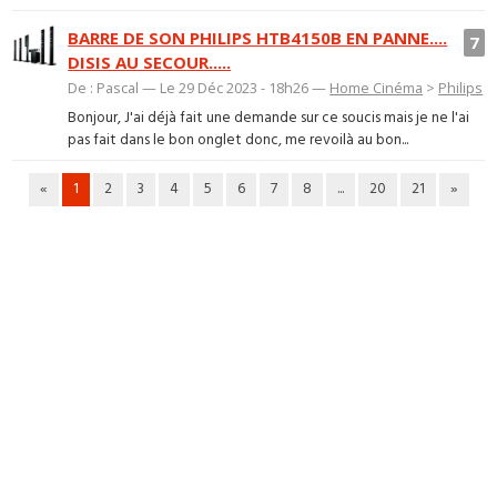
BARRE DE SON PHILIPS HTB4150B EN PANNE....
7
DISIS AU SECOUR.....
De : Pascal — Le 29 Déc 2023 - 18h26 —
Home Cinéma
>
Philips
Bonjour, J'ai déjà fait une demande sur ce soucis mais je ne l'ai
pas fait dans le bon onglet donc, me revoilà au bon...
«
1
2
3
4
5
6
7
8
...
20
21
»