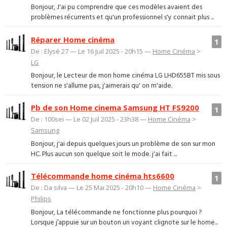
Bonjour, J'ai pu comprendre que ces modèles avaient des
problèmes récurrents et qu'un professionnel s'y connait plus ...
Réparer Home cinéma
1
De : Elysé 27 — Le 16 Juil 2025 - 20h15 —
Home Cinéma
>
LG
Bonjour, le Lecteur de mon home cinéma LG LHD655BT mis sous
tension ne s'allume pas, j'aimerais qu' on m'aide.
Pb de son Home cinema Samsung HT FS9200
1
De : 100sei — Le 02 Juil 2025 - 23h38 —
Home Cinéma
>
Samsung
Bonjour, j'ai depuis quelques jours un problème de son sur mon
HC. Plus aucun son quelque soit le mode. j'ai fait ...
Télécommande home cinéma hts6600
1
De : Da silva — Le 25 Mai 2025 - 20h10 —
Home Cinéma
>
Philips
Bonjour, La télécommande ne fonctionne plus pourquoi ?
Lorsque j’appuie sur un bouton un voyant clignote sur le home...