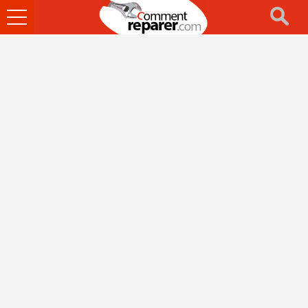
Ouvrir
le
menu