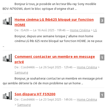
Bonjour à tous, je possède un lecteur Blu-ray Sony modèle
BDV-N7100WL dont le bloc optique d'origine était ...
Home cinéma LG lhb625 bloqué sur fonction
3
HOME
De : ISA09 — Le 16 Aoû 2025 - 19h46 —
Home Cinéma
>
LG
Bonjour, depuis une semaine lorsque j' allume mon home
cinéma LG lhb 625 reste bloqué sur fonction HOME. Je ne peux
...
Comment contacter un membre en message
1
privé
De : Cced4466 — Le 26 Sept 2025 - 12h46 —
Home Cinéma
>
Samsung
Bonjour, je souhaiterai contacter un membre en message privé
qui semble détenir la clé de mon problème sur un home ...
Son disparu HT FS9200
1
De : Cced4466 — Le 23 Sept 2025 - 14h36 —
Home Cinéma
>
Samsung