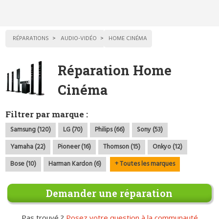
RÉPARATIONS
AUDIO-VIDÉO
HOME CINÉMA
Réparation Home
Cinéma
Filtrer par marque :
Samsung (120)
LG (70)
Philips (66)
Sony (53)
Yamaha (22)
Pioneer (16)
Thomson (15)
Onkyo (12)
Bose (10)
Harman Kardon (6)
+ Toutes les marques
Demander une réparation
Pas trouvé ?
Posez votre question à la communauté