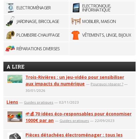
ELECTRONIQUE,
ELECTROMÉNAGER
INFORMATIQUE
JARDINAGE, BRICOLAGE
MOBILIER, MAISON
PLOMBERIE-CHAUFFAGE
VÊTEMENTS, LINGE, BIJOUX
RÉPARATIONS DIVERSES
A LIRE
Trois-Rivières : un jeu-vidéo pour sensibiliser
aux impacts du numérique
—
Pourquoi réparer ?
—
30/01/2026
Liens
—
Guides pratiques
— 02/11/2023
🌱💰 70 idées éco-responsables pour économiser
1000€ par an
—
Guides pratiques
— 22/09/2023
Pièces détachées électroménager : tous les