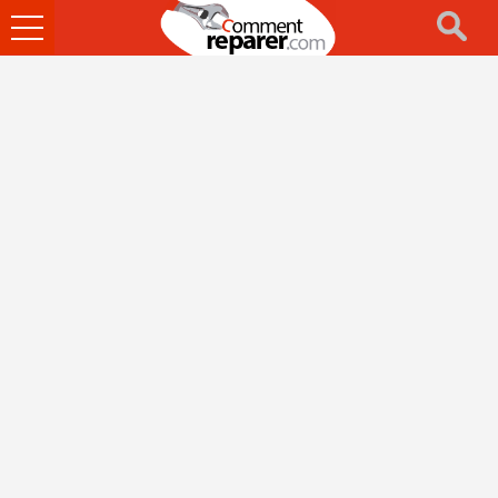
Ouvrir
le
menu