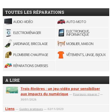
TOUTES LES RÉPARATIONS
AUDIO-VIDÉO
AUTO-MOTO
ELECTRONIQUE,
ELECTROMÉNAGER
INFORMATIQUE
JARDINAGE, BRICOLAGE
MOBILIER, MAISON
PLOMBERIE-CHAUFFAGE
VÊTEMENTS, LINGE, BIJOUX
RÉPARATIONS DIVERSES
A LIRE
Trois-Rivières : un jeu-vidéo pour sensibiliser
aux impacts du numérique
—
Pourquoi réparer ?
—
30/01/2026
Liens
—
Guides pratiques
— 02/11/2023