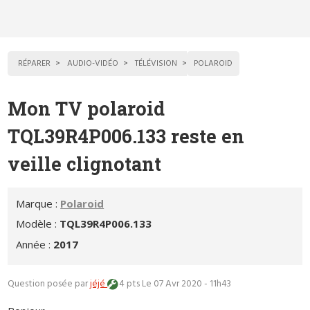
RÉPARER
AUDIO-VIDÉO
TÉLÉVISION
POLAROID
Mon TV polaroid
TQL39R4P006.133 reste en
veille clignotant
Marque :
Polaroid
Modèle :
TQL39R4P006.133
Année :
2017
Question posée par
jéjé
4 pts
Le 07 Avr 2020 - 11h43