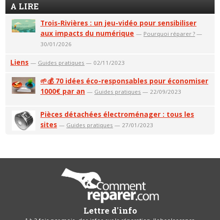
A LIRE
Trois-Rivières : un jeu-vidéo pour sensibiliser
aux impacts du numérique
—
Pourquoi réparer ?
—
30/01/2026
Liens
—
Guides pratiques
— 02/11/2023
🌱💰 70 idées éco-responsables pour économiser
1000€ par an
—
Guides pratiques
— 22/09/2023
Pièces détachées électroménager : tous les
sites
—
Guides pratiques
— 27/01/2023
Lettre d'info