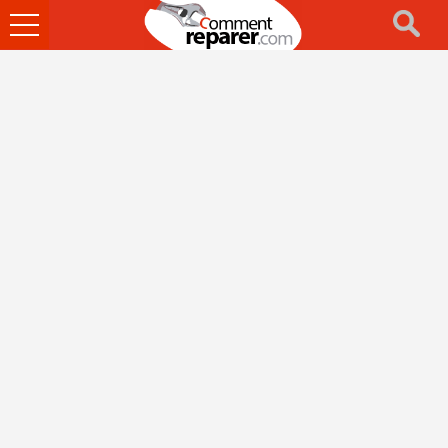
Ouvrir
le
menu