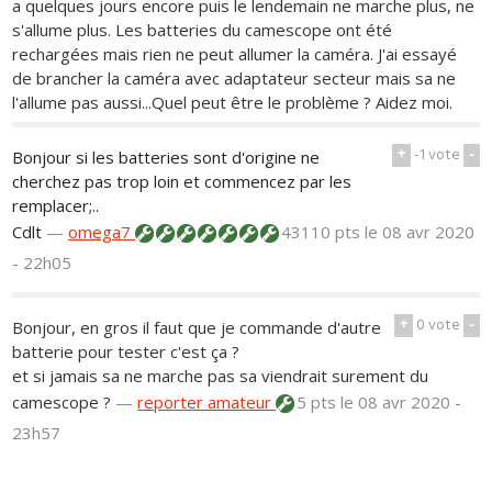
a quelques jours encore puis le lendemain ne marche plus, ne
s'allume plus. Les batteries du camescope ont été
rechargées mais rien ne peut allumer la caméra. J'ai essayé
de brancher la caméra avec adaptateur secteur mais sa ne
l'allume pas aussi...Quel peut être le problème ? Aidez moi.
+
-1
vote
-
Bonjour si les batteries sont d'origine ne
cherchez pas trop loin et commencez par les
remplacer;..
Cdlt
—
omega7
43110 pts
le 08 avr 2020
- 22h05
+
0
vote
-
Bonjour, en gros il faut que je commande d'autre
batterie pour tester c'est ça ?
et si jamais sa ne marche pas sa viendrait surement du
camescope ?
—
reporter amateur
5 pts
le 08 avr 2020 -
23h57