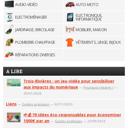
AUDIO-VIDÉO
AUTO-MOTO
ELECTRONIQUE,
ELECTROMÉNAGER
INFORMATIQUE
JARDINAGE, BRICOLAGE
MOBILIER, MAISON
PLOMBERIE-CHAUFFAGE
VÊTEMENTS, LINGE, BIJOUX
RÉPARATIONS DIVERSES
A LIRE
Trois-Rivières : un jeu-vidéo pour sensibiliser
aux impacts du numérique
—
Pourquoi réparer ?
—
30/01/2026
Liens
—
Guides pratiques
— 02/11/2023
🌱💰 70 idées éco-responsables pour économiser
1000€ par an
—
Guides pratiques
— 22/09/2023