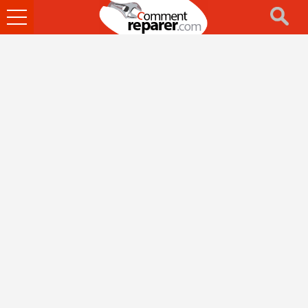
Ouvrir
le
menu