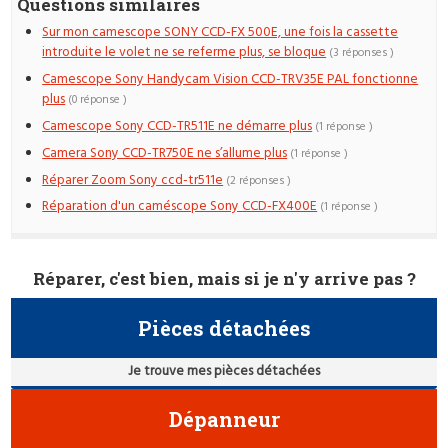
Questions similaires
Sur mon camescope SONY CCD-FX 500E, une fois la cassette
introduite le volet ne se referme plus, se bloque
(3 réponses )
Camescope Sony Handycam Vision CCD-TRV35E PAL fonctionne
plus
(0 réponse )
Camescope Sony CCD-TR511E ne démarre plus
(1 réponse )
Camera Sony CCD-TR750E ne s’allume plus
(1 réponse )
Réparer Zoom Sony ccd-tr511e
(2 réponses )
Réparation d'un caméscope Sony CCD-FX400E
(1 réponse )
Réparer, c'est bien, mais si je n'y arrive pas ?
Pièces détachées
Je trouve mes pièces détachées
Dépanneur