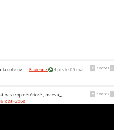
+
2
votes
-
 la colle uv
—
Fabienne
4 pts
le 05 mai
+
2
votes
-
est pas trop détérioré , maeva,,,,
-9Io&t=206s