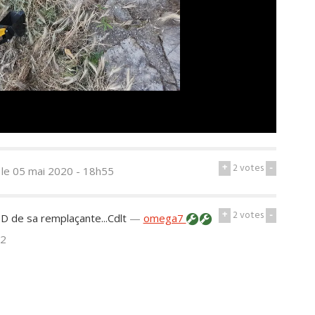
+
2
votes
-
s
le 05 mai 2020 - 18h55
+
2
votes
-
D de sa remplaçante...Cdlt
—
omega7
12