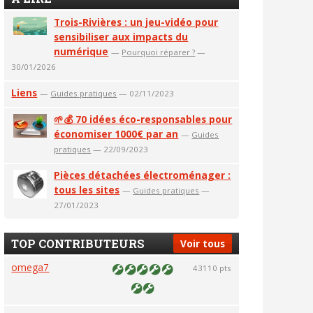
Trois-Rivières : un jeu-vidéo pour
sensibiliser aux impacts du
numérique
—
Pourquoi réparer ?
—
30/01/2026
Liens
—
Guides pratiques
— 02/11/2023
🌱💰 70 idées éco-responsables pour
économiser 1000€ par an
—
Guides
pratiques
— 22/09/2023
Pièces détachées électroménager :
tous les sites
—
Guides pratiques
—
27/01/2023
TOP CONTRIBUTEURS
Voir tous
omega7
43110 pts