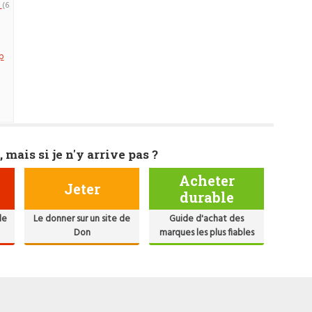
i
(6
p
, mais si je n'y arrive pas ?
Acheter
Jeter
durable
de
Le donner sur un site de
Guide d'achat des
Don
marques les plus fiables