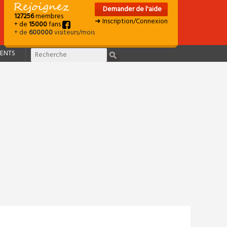
Demander de l'aide
127256
membres
➜ Inscription/Connexion
+ de
15000
fans
+ de
600000
visiteurs/mois
ENTS