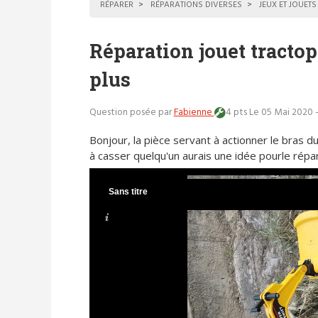
RÉPARER
RÉPARATIONS DIVERSES
JEUX ET JOUETS
Réparation jouet tractop
plus
Question posée par
Fabienne
4 pts
Le 05 Mai 2020 
Bonjour, la pièce servant à actionner le bras du
à casser quelqu'un aurais une idée pourle répa
Sans titre