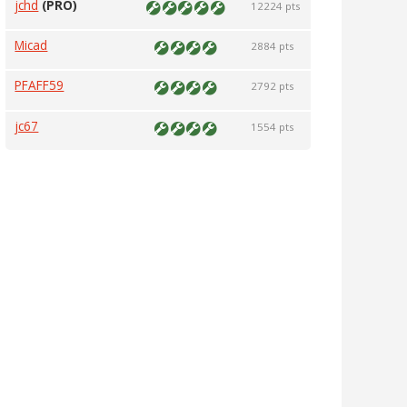
jchd
(PRO)
12224 pts
Micad
2884 pts
PFAFF59
2792 pts
jc67
1554 pts