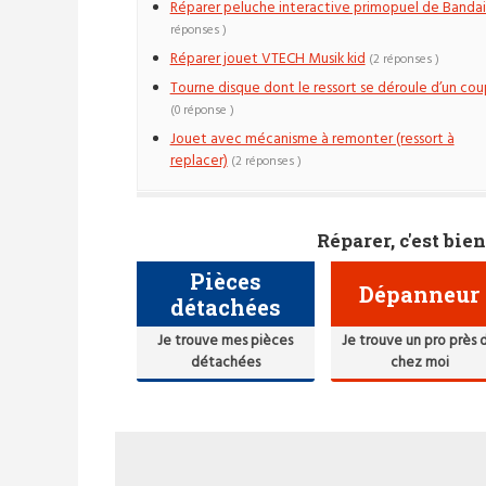
Réparer peluche interactive primopuel de Banda
réponses )
Réparer jouet VTECH Musik kid
(2 réponses )
Tourne disque dont le ressort se déroule d’un cou
(0 réponse )
Jouet avec mécanisme à remonter (ressort à
replacer)
(2 réponses )
Réparer, c'est bien
Pièces
Dépanneur
détachées
Je trouve mes pièces
Je trouve un pro près 
détachées
chez moi