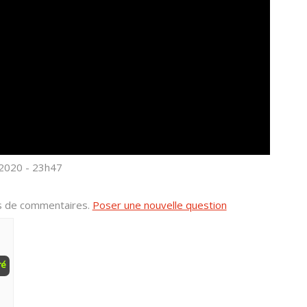
 2020 - 23h47
us de commentaires.
Poser une nouvelle question
ré