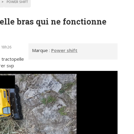
POWER SHIFT
elle bras qui ne fonctionne
- 18h26
Marque :
Power shift
 tractopelle
rer svp