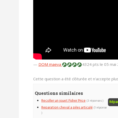
—
DOM maeva
4324 pts
le 05 mai
Cette question a été clôturée et n'accepte pl
Questions similaires
Recoller un jouet Fisher Price
(3 réponses )
Répa
Reparation cheval a piles articulé
(1 réponse
)