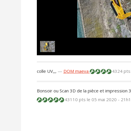
colle UV,,,
—
DOM maeva
4324 pt
Bonsoir ou Scan 3D de la pièce et impression 3
43110 pts
le 05 mai 2020 - 21h