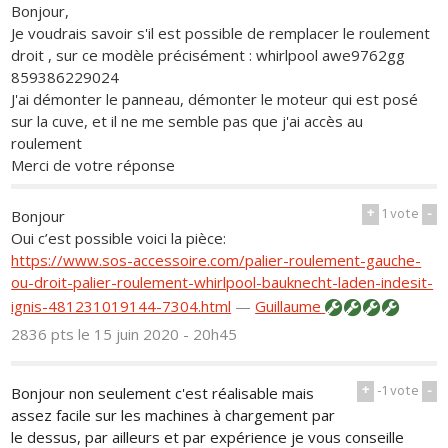
Bonjour,
Je voudrais savoir s'il est possible de remplacer le roulement
droit , sur ce modèle précisément : whirlpool awe9762gg
859386229024
J'ai démonter le panneau, démonter le moteur qui est posé
sur la cuve, et il ne me semble pas que j'ai accès au
roulement
Merci de votre réponse
+
1
vote
-
Bonjour
Oui c’est possible voici la pièce:
https://www.sos-accessoire.com/palier-roulement-gauche-
ou-droit-palier-roulement-whirlpool-bauknecht-laden-indesit-
ignis-481231019144-7304.html
—
Guillaume
2836 pts
le 15 juin 2020 - 20h45
+
-1
vote
-
Bonjour non seulement c'est réalisable mais
assez facile sur les machines à chargement par
le dessus, par ailleurs et par expérience je vous conseille