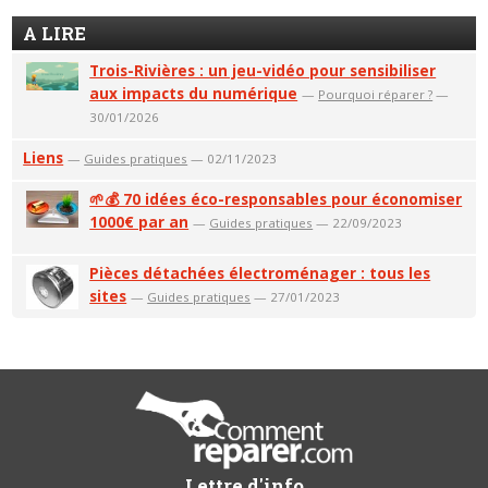
A LIRE
Trois-Rivières : un jeu-vidéo pour sensibiliser
aux impacts du numérique
—
Pourquoi réparer ?
—
30/01/2026
Liens
—
Guides pratiques
— 02/11/2023
🌱💰 70 idées éco-responsables pour économiser
1000€ par an
—
Guides pratiques
— 22/09/2023
Pièces détachées électroménager : tous les
sites
—
Guides pratiques
— 27/01/2023
Lettre d'info