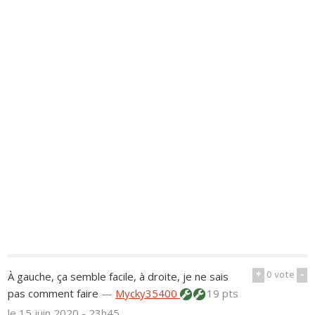
+
0
vote
-
À gauche, ça semble facile, à droite, je ne sais
pas comment faire
—
Mycky35400
19 pts
le 15 juin 2020 - 23h45