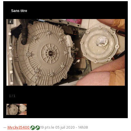
Sans titre
1
/
1
—
Mycky35400
19 pts
le 05 juil 2020 - 14h38