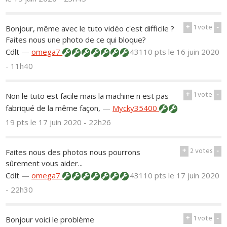
+
1
vote
-
Bonjour, même avec le tuto vidéo c'est difficile ?
Faites nous une photo de ce qui bloque?
Cdlt
—
omega7
43110 pts
le 16 juin 2020
- 11h40
+
1
vote
-
Non le tuto est facile mais la machine n est pas
fabriqué de la même façon,
—
Mycky35400
19 pts
le 17 juin 2020 - 22h26
+
2
votes
-
Faites nous des photos nous pourrons
sûrement vous aider...
Cdlt
—
omega7
43110 pts
le 17 juin 2020
- 22h30
+
1
vote
-
Bonjour voici le problème