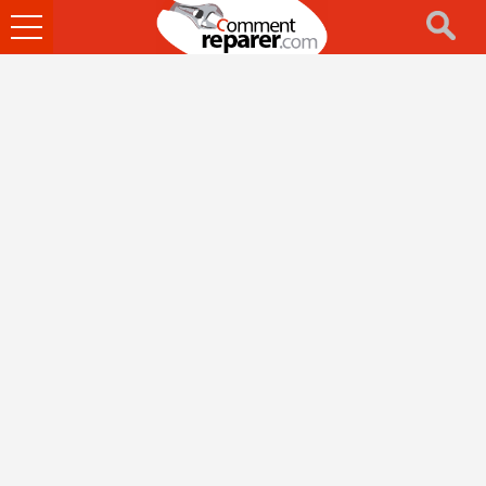
Ouvrir
le
menu