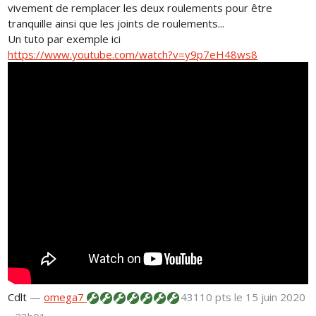
vivement de remplacer les deux roulements pour être
tranquille ainsi que les joints de roulements...
Un tuto par exemple ici
https://www.youtube.com/watch?v=y9p7eH48ws8
Cdlt
—
omega7
43110 pts
le 15 juin 2020