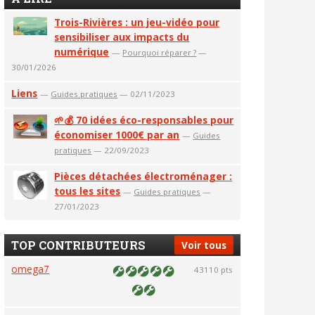
Trois-Rivières : un jeu-vidéo pour
sensibiliser aux impacts du
numérique
—
Pourquoi réparer ?
—
30/01/2026
Liens
—
Guides pratiques
— 02/11/2023
🌱💰 70 idées éco-responsables pour
économiser 1000€ par an
—
Guides
pratiques
— 22/09/2023
Pièces détachées électroménager :
tous les sites
—
Guides pratiques
—
27/01/2023
TOP CONTRIBUTEURS
Voir tous
omega7
43110 pts