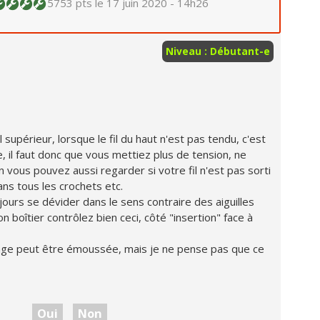
5753 pts
le 17 juin 2020 - 14h26
Niveau : Débutant-e
l supérieur, lorsque le fil du haut n'est pas tendu, c'est
e, il faut donc que vous mettiez plus de tension, ne
n vous pouvez aussi regarder si votre fil n'est pas sorti
ans tous les crochets etc.
ujours se dévider dans le sens contraire des aiguilles
 boîtier contrôlez bien ceci, côté "insertion" face à
age peut être émoussée, mais je ne pense pas que ce
Oui
Non