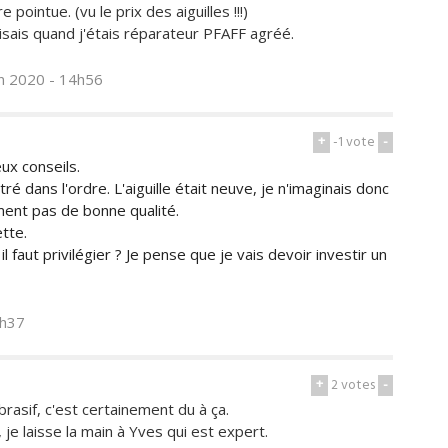
 pointue. (vu le prix des aiguilles !!!)
aisais quand j'étais réparateur PFAFF agréé.
in 2020 - 14h56
+
-1
vote
-
ux conseils.
ntré dans l'ordre. L'aiguille était neuve, je n'imaginais donc
ement pas de bonne qualité.
ette.
 faut privilégier ? Je pense que je vais devoir investir un
6h37
+
2
votes
-
brasif, c'est certainement du à ça.
 je laisse la main à Yves qui est expert.