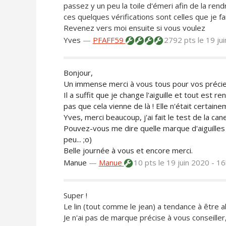
passez y un peu la toile d'émeri afin de la rendre
ces quelques vérifications sont celles que je f
Revenez vers moi ensuite si vous voulez
Yves
—
PFAFF59
2792 pts
le 19 ju
Bonjour,
Un immense merci à vous tous pour vos précie
Il a suffit que je change l'aiguille et tout est re
pas que cela vienne de là ! Elle n'était certain
Yves, merci beaucoup, j'ai fait le test de la can
Pouvez-vous me dire quelle marque d'aiguilles il
peu... ;o)
Belle journée à vous et encore merci.
Manue
—
Manue
10 pts
le 19 juin 2020 - 1
Super !
Le lin (tout comme le jean) a tendance à être a
Je n'ai pas de marque précise à vous conseiller,