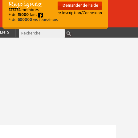
Demander de l'aide
127274
membres
➜ Inscription/Connexion
+ de
15000
fans
+ de
600000
visiteurs/mois
ENTS