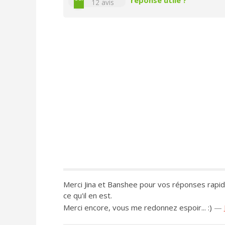
12
avis
Merci Jina et Banshee pour vos réponses rapides
ce qu'il en est.
Merci encore, vous me redonnez espoir... :)
—