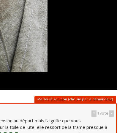
Meilleure solution (choisie par le demandeur)
+
1
vote
-
nsion au départ mais l'aiguille que vous
r la toile de jute, elle ressort de la trame presque à