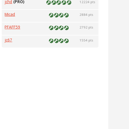
jchd
(PRO)
12224 pts
Micad
2884 pts
PFAFF59
2792 pts
jc67
1554 pts