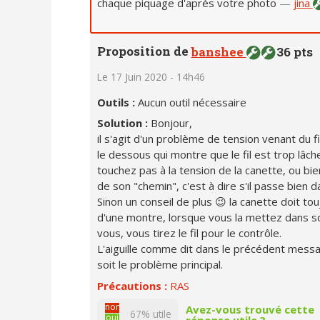
chaque piquage d'après votre photo
—
jina
Proposition de
banshee
36 pts
Le 17 Juin 2020 - 14h46
Outils :
Aucun outil nécessaire
Solution :
Bonjour,
il s'agit d'un problème de tension venant du fi
le dessous qui montre que le fil est trop lâch
touchez pas à la tension de la canette, ou bie
de son "chemin", c'est à dire s'il passe bien d
Sinon un conseil de plus 😉 la canette doit to
d'une montre, lorsque vous la mettez dans son
vous, vous tirez le fil pour le contrôle.
L'aiguille comme dit dans le précédent mess
soit le problème principal.
Précautions :
RAS
non
Avez-vous trouvé cette
67% utile
oui
réponse utile ?