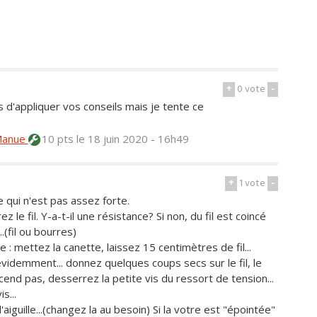
+
0
vote
-
s d'appliquer vos conseils mais je tente ce
anue
10 pts
le 18 juin 2020 - 16h49
+
1
vote
-
e qui n'est pas assez forte.
ez le fil. Y-a-t-il une résistance? Si non, du fil est coincé
..(fil ou bourres)
 : mettez la canette, laissez 15 centimètres de fil...
 évidemment... donnez quelques coups secs sur le fil, le
cend pas, desserrez la petite vis du ressort de tension...
s...
'aiguille...(changez la au besoin) Si la votre est "épointée"