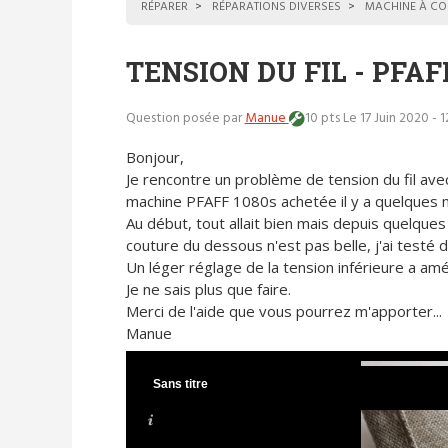
RÉPARER
RÉPARATIONS DIVERSES
MACHINE À CO
TENSION DU FIL - PFAF
Question posée par
Manue
10 pts
Le 17 Juin 2020 - 
Bonjour,
Je rencontre un problème de tension du fil av
machine PFAFF 1080s achetée il y a quelques m
Au début, tout allait bien mais depuis quelques 
couture du dessous n'est pas belle, j'ai testé de
Un léger réglage de la tension inférieure a amé
Je ne sais plus que faire.
Merci de l'aide que vous pourrez m'apporter...
Manue
Sans titre