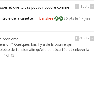
+
-1
vote
-
passer et que tu vas pouvoir coudre comme
ontrôle de la canette.
—
banshee
36 pts
le 17 juin
+
-3
vote
-
le problème.
sion ? Quelques fois il y a de la bourre qui
olette de tension afin qu'elle soit écartée et enlever la
0 - 16h43