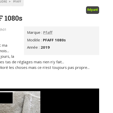
UDRE
PFAFF
Réparé
F 1080s
12h01
Marque :
Pfaff
Modèle :
PFAFF 1080s
ec ma
Année :
2019
ois...
jours, la
s tas de réglages mais rien n'y fait...
lioré les choses mais ce n'est toujours pas propre...