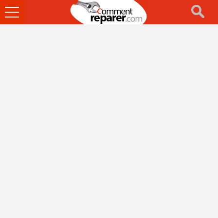
Ouvrir
le
menu