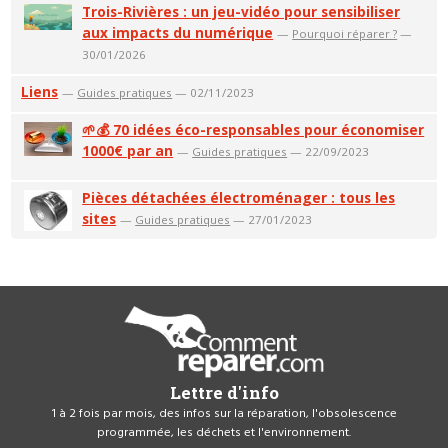
Trois-Rivières : un jeu-vidéo pour sensibiliser
aux impacts du numérique
—
Pourquoi réparer ?
—
30/01/2026
Liens
—
Guides pratiques
— 02/11/2023
🌱💰 70 idées éco-responsables pour économiser
1000€ par an
—
Guides pratiques
— 22/09/2023
Pièces détachées électroménager : tous les
sites
—
Guides pratiques
— 27/01/2023
Lettre d'info
1 à 2 fois par mois, des infos sur la réparation, l'obsolescence
programmée, les déchets et l'environnement.