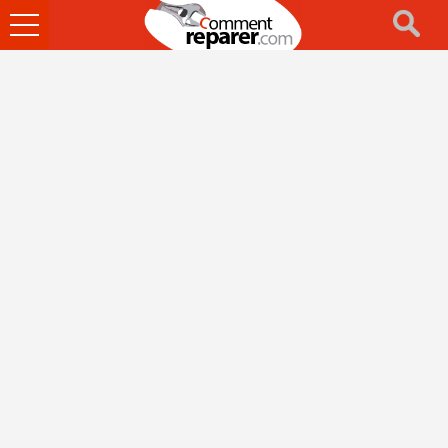
Ouvrir
le
menu