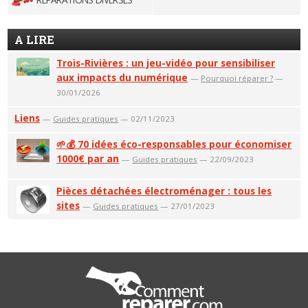
A LIRE
Trois-Rivières : un jeu-vidéo pour sensibiliser
aux impacts du numérique
—
Pourquoi réparer ?
—
30/01/2026
Liens
—
Guides pratiques
— 02/11/2023
🌱💰 70 idées éco-responsables pour économiser
1000€ par an
—
Guides pratiques
— 22/09/2023
Pièces détachées électroménager : tous les
sites
—
Guides pratiques
— 27/01/2023