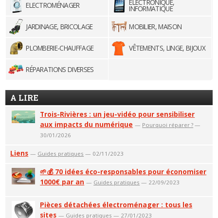
ELECTRONIQUE,
ELECTROMÉNAGER
INFORMATIQUE
JARDINAGE, BRICOLAGE
MOBILIER, MAISON
PLOMBERIE-CHAUFFAGE
VÊTEMENTS, LINGE, BIJOUX
RÉPARATIONS DIVERSES
A LIRE
Trois-Rivières : un jeu-vidéo pour sensibiliser
aux impacts du numérique
—
Pourquoi réparer ?
—
30/01/2026
Liens
—
Guides pratiques
— 02/11/2023
🌱💰 70 idées éco-responsables pour économiser
1000€ par an
—
Guides pratiques
— 22/09/2023
Pièces détachées électroménager : tous les
sites
—
Guides pratiques
— 27/01/2023