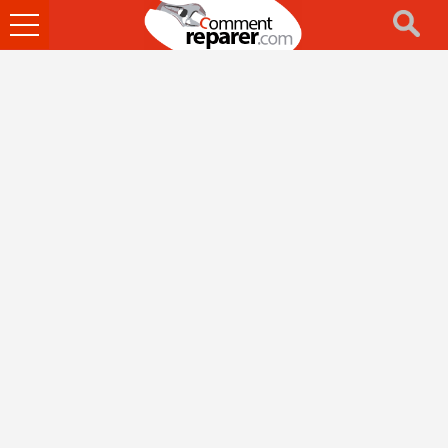
Ouvrir
le
menu