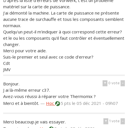
D'après la liste d'erreurs de Vorwerk, c'est un problème
matériel sur la carte de puissance.
J'ai démonté la machine. La carte de puissance ne présente
aucune trace de surchauffe et tous les composants semblent
normaux.
Quelqu'un peut-il m'indiquer à quoi correspond cette erreur?
et le ou les composants qu'il faut contrôler et éventuellement
changer.
Merci pour votre aide.
Suis-le premier et seul avec ce code d'erreur?
Cdt
JMV
+
0
vote
-
Bonjour.
J ai là-même erreur c37.
Avez-vous réussi à réparer votre Thermomix ?
Merci et à bientôt.
—
Hoc
5 pts
le 05 déc 2021 - 09h07
+
1
vote
-
Merci beaucoup.je vais essayer.