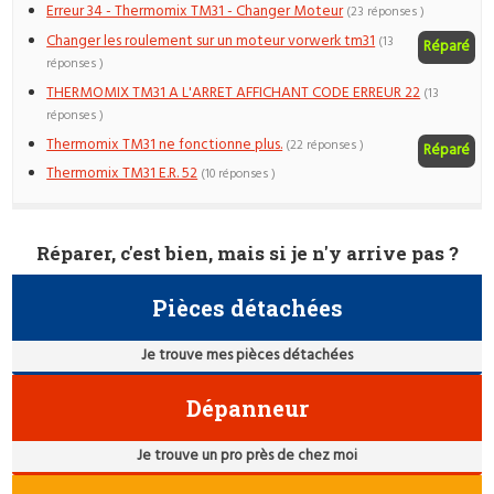
Erreur 34 - Thermomix TM31 - Changer Moteur
(23 réponses )
Changer les roulement sur un moteur vorwerk tm31
(13
Réparé
réponses )
THERMOMIX TM31 A L'ARRET AFFICHANT CODE ERREUR 22
(13
réponses )
Thermomix TM31 ne fonctionne plus.
(22 réponses )
Réparé
Thermomix TM31 E.R. 52
(10 réponses )
Réparer, c'est bien, mais si je n'y arrive pas ?
Pièces détachées
Je trouve mes pièces détachées
Dépanneur
Je trouve un pro près de chez moi