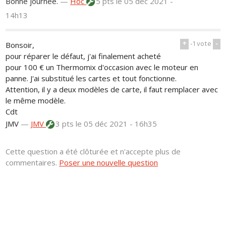
Bonne journée.
—
Hoc
5 pts
le 05 déc 2021 -
14h13
+
-1
vote
-
Bonsoir,
pour réparer le défaut, j'ai finalement acheté
pour 100 € un Thermomix d'occasion avec le moteur en
panne. J'ai substitué les cartes et tout fonctionne.
Attention, il y a deux modèles de carte, il faut remplacer avec
le même modèle.
Cdt
JMV
—
JMV
3 pts
le 05 déc 2021 - 16h35
Cette question a été clôturée et n'accepte plus de
commentaires.
Poser une nouvelle question