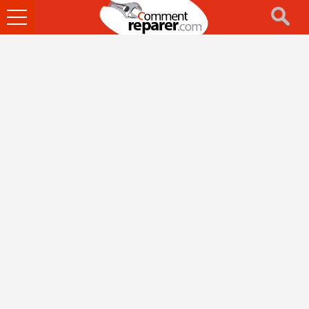
Ouvrir
le
menu