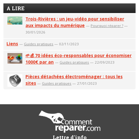
A LIRE
Trois-Rivières : un jeu-vidéo pour sensibiliser
aux impacts du numérique
—
Pourquoi réparer ?
—
30/01/2026
Liens
—
Guides pratiques
— 02/11/2023
🌱💰 70 idées éco-responsables pour économiser
1000€ par an
—
Guides pratiques
— 22/09/2023
Pièces détachées électroménager : tous les
sites
—
Guides pratiques
— 27/01/2023
Lettre d'info